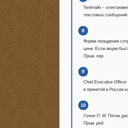
Телетайп – электроме
текстовых сообщений
8
Форма поощрения сотр
цене. Если акции быст
Прим. пер.
9
Chief Executive Officer 
в принятой в России 
10
Сенге П. М.
Пятая дис
Прим. ред.