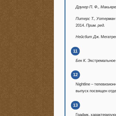
Друкер П. Ф., Макьяр
Питерс Т., Уотерман 
2014.
Прим. ред.
Нейсбит Дж.
Мегатрен
11
Бек К.
Экстремальное п
12
Nightline – телевизи
выпуск посвящен отд
13
График, характеризую