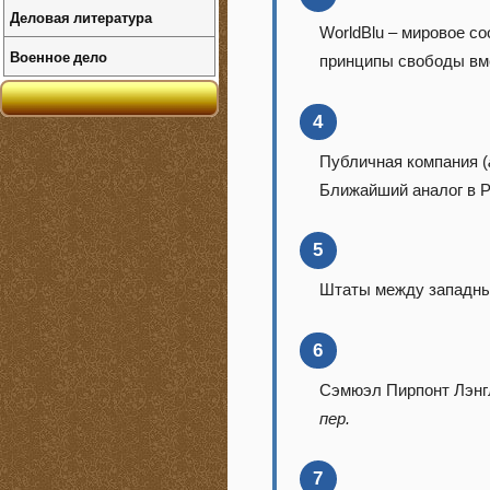
Деловая литература
WorldBlu – мировое с
Военное дело
принципы свободы вм
4
Публичная компания (
Ближайший аналог в 
5
Штаты между западны
6
Сэмюэл Пирпонт Лэнгл
пер.
7