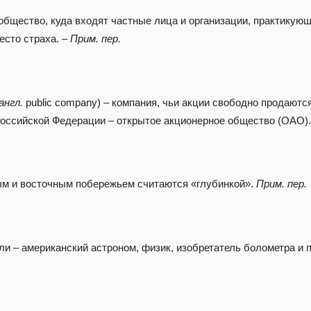
ообщество, куда входят частные лица и организации, практикую
есто страха. –
Прим. пер.
англ.
public company) – компания, чьи акции свободно продаютс
Российской Федерации – открытое акционерное общество (ОАО)
м и восточным побережьем считаются «глубинкой».
Прим. пер.
и – американский астроном, физик, изобретатель болометра и 