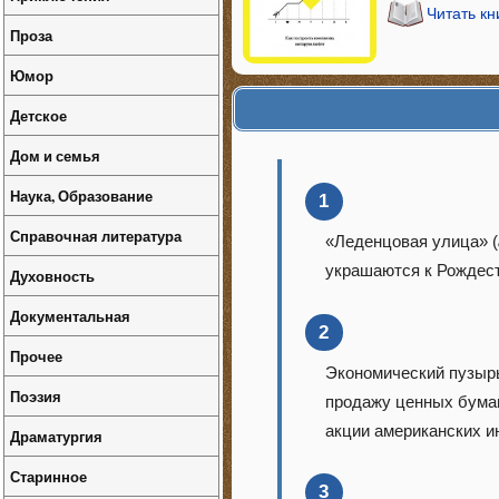
Читать кн
Проза
Юмор
Детское
Дом и семья
Наука, Образование
1
Справочная литература
«Леденцовая улица» (
украшаются к Рождес
Духовность
Документальная
2
Прочее
Экономический пузырь
Поэзия
продажу ценных бумаг
акции американских и
Драматургия
Старинное
3