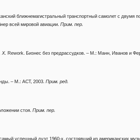
канский ближнемагистральный транспортный самолет с двумя 
нер всей мировой авиации.
Прим. пер.
 Х.
Rework. Бизнес без предрассудков. – М.: Манн, Иванов и Фе
ды. – М.: АСТ, 2003.
Прим. ред.
оложении стоя.
Прим. пер.
– самый успешный дуэт 1960-х, состоявший из американских му