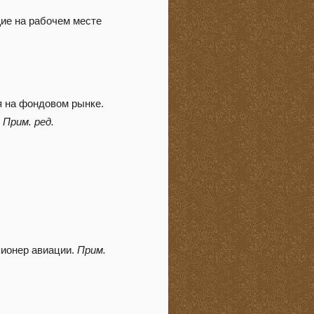
щие на рабочем месте
я на фондовом рынке.
.
Прим. ред.
пионер авиации.
Прим.