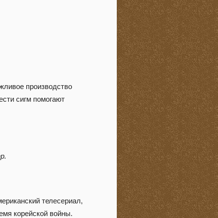
ежливое производство
ести сигм помогают
р.
мериканский телесериал,
емя корейской войны.