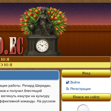
Ю
Я
Э
Ю
Я
Вход
🔐 Войти
зации работы. Ричард Шеридан,
📝 Регистрация
иков и получил блестящий
взглянуть изнутри на культуру
Поиск по сайту
эффективной команды. На русском