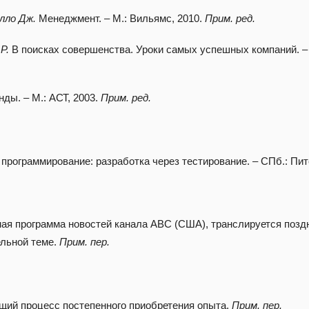
елло Дж.
Менеджмент. – М.: Вильямс, 2010.
Прим. ред.
Р.
В поисках совершенства. Уроки самых успешных компаний. –
ды. – М.: АСТ, 2003.
Прим. ред.
рограммирование: разработка через тестирование. – СПб.: Пит
онная программа новостей канала ABC (США), транслируется поз
ельной теме.
Прим. пер.
щий процесс постепенного приобретения опыта.
Прим. пер.