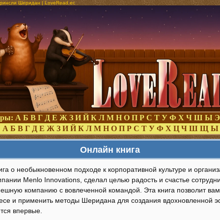
Бринсли Шеридан | LoveRead.ec
оры:
А
Б
В
Г
Д
Е
Ж
З
И
Й
К
Л
М
Н
О
П
Р
С
Т
У
Ф
Х
Ч
Ш
Ы
Э
:
А
Б
В
Г
Д
Е
Ж
З
И
Й
К
Л
М
Н
О
П
Р
С
Т
У
Ф
Х
Ц
Ч
Ш
Щ
Ы
Онлайн книга
ига о необыкновенном подходе к корпоративной культуре и органи
пании Menlo Innovations, сделал целью радость и счастье сотрудн
пешную компанию с вовлеченной командой. Эта книга позволит вам 
несе и применить методы Шеридана для создания вдохновленной 
ется впервые.