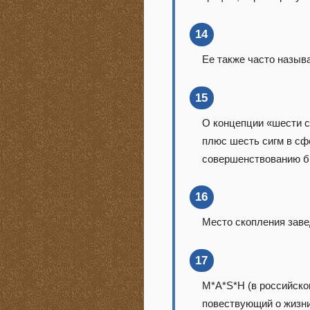
14
Ее также часто назыв
15
О концепции «шести с
плюс шесть сигм в сф
совершенствованию би
16
Место скопления заве
17
M*A*S*H (в российско
повествующий о жизни