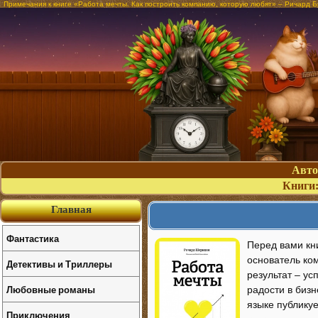
Примечания к книге «Работа мечты. Как построить компанию, которую любят» – Ричард 
Авт
Книги
Главная
Фантастика
Перед вами кн
основатель ком
Детективы и Триллеры
результат – ус
Любовные романы
радости в биз
языке публику
Приключения