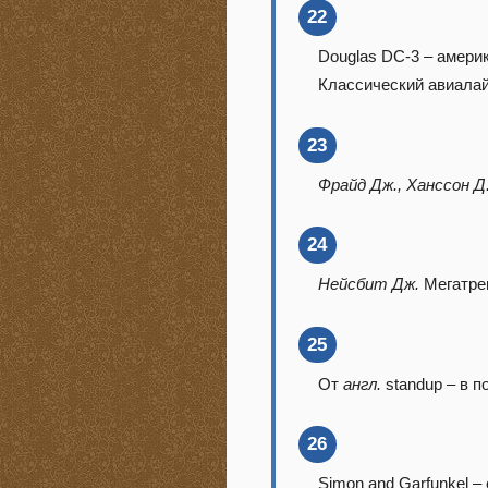
22
Douglas DC-3 – амери
Классический авиалай
23
Фрайд Дж., Ханссон Д.
24
Нейсбит Дж.
Мегатрен
25
От
англ.
standup – в п
26
Simon and Garfunkel 