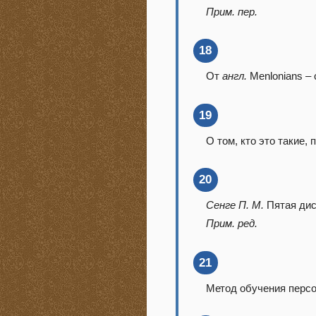
Прим. пер.
18
От
англ.
Menlonians –
19
О том, кто это такие,
20
Сенге П. М.
Пятая дис
Прим. ред.
21
Метод обучения перс