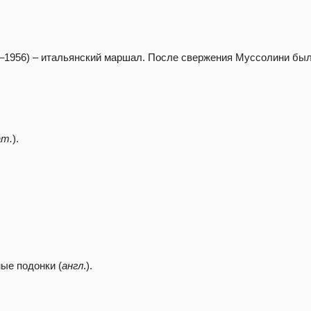
1–1956) – итальянский маршал. После свержения Муссолини бы
ат.
).
ные подонки (
англ
.).