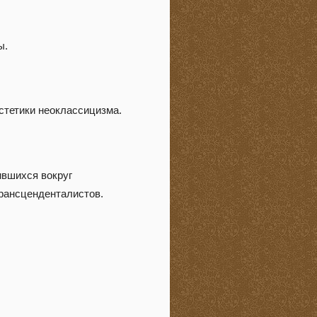
ы.
стетики неоклассицизма.
нившихся вокруг
трансценденталистов.