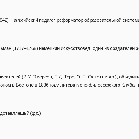
842) –
англ
ийский педагог, реформатор образовательной систем
ьман (1717–1768) немецкий искусствовед, один из создателей э
сателей (Р. У. Эмерсон, Г. Д. Торо, Э. Б. Олкотт и др.), объеди
рсоном в Бостоне в 1836 году литературно-философского Клуба 
едставляешь? (
фр.
)