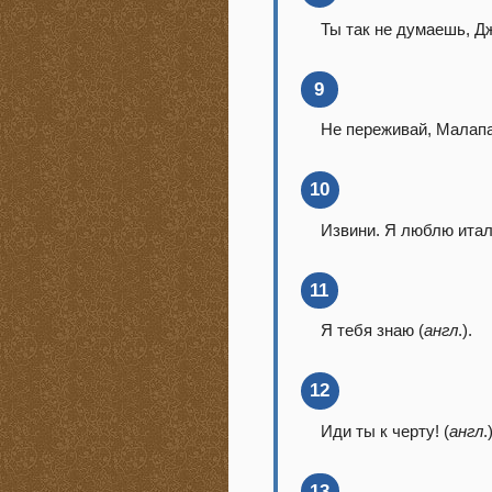
Ты так не думаешь, Дж
9
Не переживай, Малапа
10
Извини. Я люблю итал
11
Я тебя знаю (
англ
.).
12
Иди ты к черту! (
англ
.
13