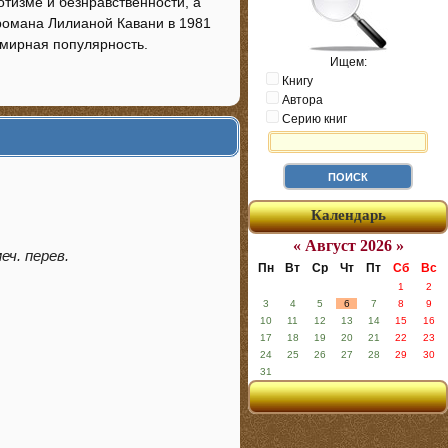
отизме и безнравственности, а
романа Лилианой Кавани в 1981
емирная популярность.
Ищем:
Книгу
Автора
Серию книг
Календарь
« Август 2026 »
еч. перев.
Пн
Вт
Ср
Чт
Пт
Сб
Вс
1
2
3
4
5
6
7
8
9
10
11
12
13
14
15
16
17
18
19
20
21
22
23
24
25
26
27
28
29
30
31