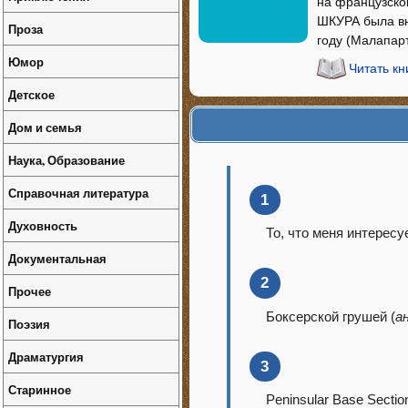
на французском
ШКУРА была вн
Проза
году (Малапар
Юмор
Читать кн
Детское
Дом и семья
Наука, Образование
Справочная литература
1
Духовность
То, что меня интересу
Документальная
2
Прочее
Боксерской грушей (
а
Поэзия
Драматургия
3
Старинное
Peninsular Base Secti