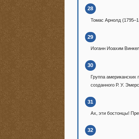
28
Томас Арнолд (1795–1
29
Иоганн Иоахим Винкел
30
Группа американских пи
созданного Р. У. Эме
31
Ах, эти бостонцы! Пр
32