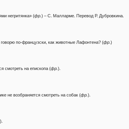
ми негритянка» (
фр.
) – С. Малларме. Перевод Р. Дубровкина.
я говорю по-французски, как животные Лафонтена? (
фр
.)
я смотреть на епископа (
фр.
).
ке не возбраняется смотреть на собак (
фр.
).
.
).