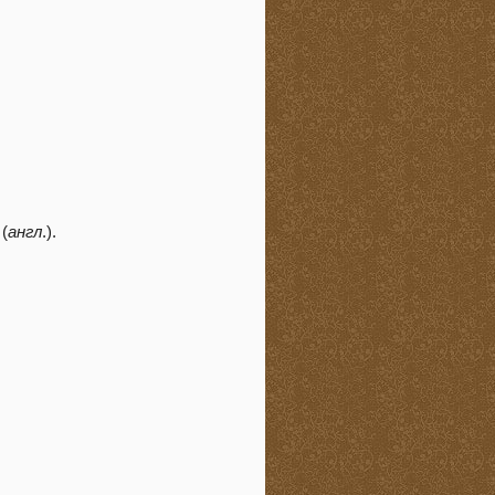
(
англ
.).