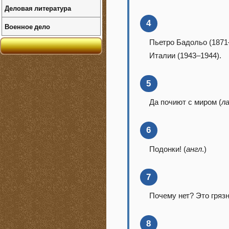
Деловая литература
4
Военное дело
Пьетро Бадольо (187
Италии (1943–1944).
5
Да почиют с миром (
л
6
Подонки! (
англ
.)
7
Почему нет? Это гряз
8