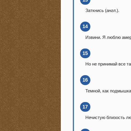
Заткнись (
англ
.).
14
Извини. Я люблю амер
15
Но не принимай все та
16
Темной, как подмышка
17
Нечистую близость лю