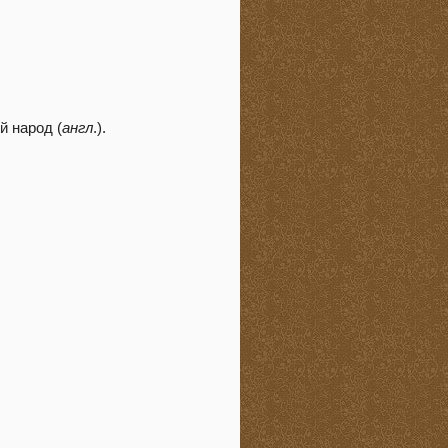
й народ (
англ
.).