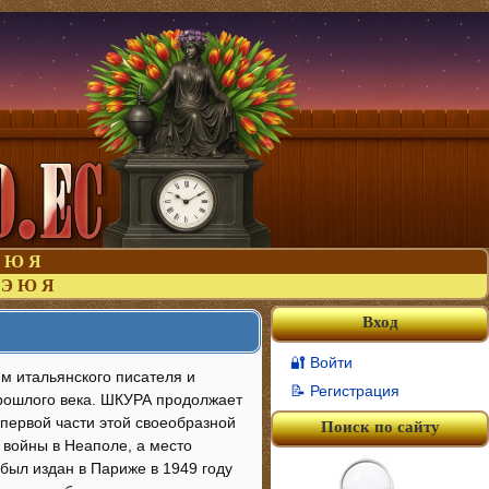
Ю
Я
Э
Ю
Я
Вход
🔐 Войти
им итальянского писателя и
📝 Регистрация
прошлого века. ШКУРА продолжает
 первой части этой своеобразной
Поиск по сайту
 войны в Неаполе, а место
был издан в Париже в 1949 году