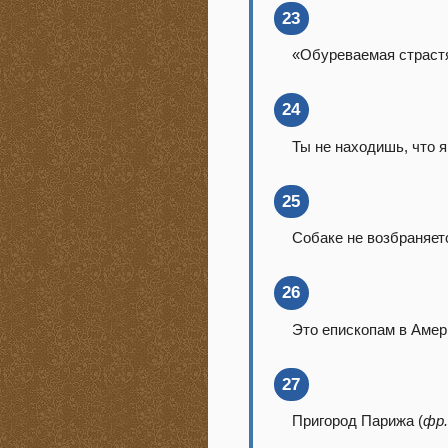
23
«Обуреваемая страстя
24
Ты не находишь, что 
25
Собаке не возбраняетс
26
Это епископам в Амери
27
Пригород Парижа (
фр