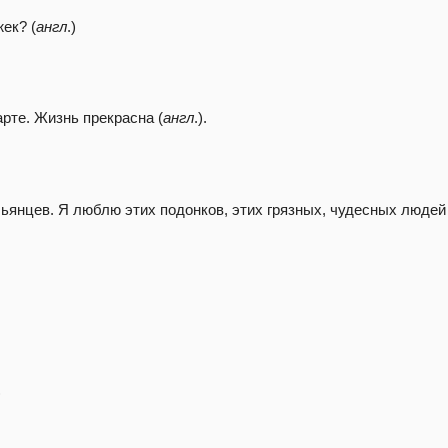
ек? (
англ
.)
рте. Жизнь прекрасна (
англ
.).
ьянцев. Я люблю этих подонков, этих грязных, чудесных людей 
)