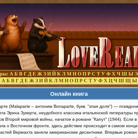
оры:
А
Б
В
Г
Д
Е
Ж
З
И
Й
К
Л
М
Н
О
П
Р
С
Т
У
Ф
Х
Ч
Ш
Ы
Э
:
А
Б
В
Г
Д
Е
Ж
З
И
Й
К
Л
М
Н
О
П
Р
С
Т
У
Ф
Х
Ц
Ч
Ш
Щ
Ы
Онлайн книга
те (Malaparte – антоним Bonaparte, букв. "злая доля") — псевдон
рта Эриха Зукерта, неудобного классика итальянской литературы 
в Второй мировой войны, начатое в романе "Капут" (1944). Если в
шла о Восточном фронте, здесь действие происходит в самом конце
астей Вермахта заняли американские десантники. Впервые роман 