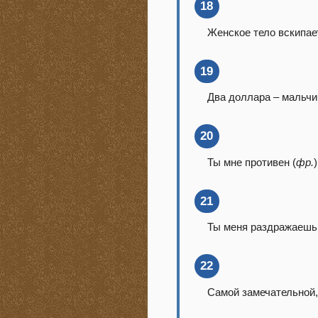
18
Женское тело вскипает
19
Два доллара – мальчик
20
Ты мне противен (
фр.
)
21
Ты меня раздражаешь
22
Самой замечательной,