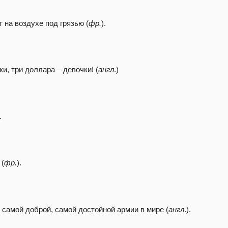
 на воздухе под грязью (
фр.
).
и, три доллара – девочки! (
англ
.)
.
 (
фр.
).
 самой доброй, самой достойной армии в мире (
англ
.).