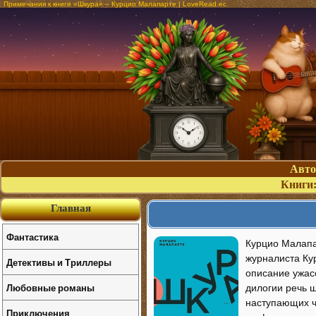
Примечания к книге «Шкура» – Курцио Малапарте | LoveRead.ec
Авт
Книги
Главная
Фантастика
Курцио Малапар
журналиста Ку
Детективы и Триллеры
описание ужасо
Любовные романы
дилогии речь 
наступающих ч
Приключения