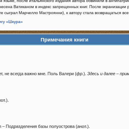
 языке, после итальянского издания автора обвинили в антипатри
есена Ватиканом в индекс запрещенных книг. После экранизации 
те сыграл Марчелло Мастроянни), к автору стала возвращаться вс
игу «Шкура»
Примечания книги
ет, не всегда важно мне. Поль Валери (
фр
.).
Здесь и далее – прим
нгл.
).
on – Подразделения базы полуострова (
англ
.).