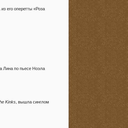
 из его оперетты «Роза
а Лина по пьесе Ноэла
he Kinks
, вышла синглом