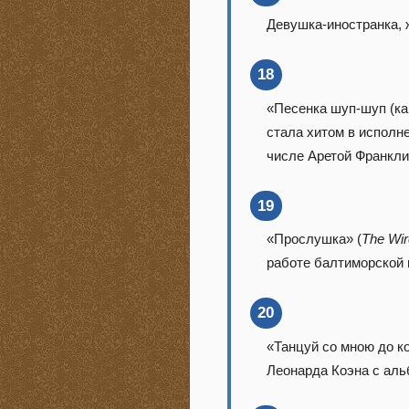
Девушка-иностранка, 
18
«Песенка шуп-шуп (как
стала хитом в исполн
числе Аретой Франкл
19
«Прослушка» (
The Wi
работе балтиморской 
20
«Танцуй со мною до к
Леонарда Коэна с аль