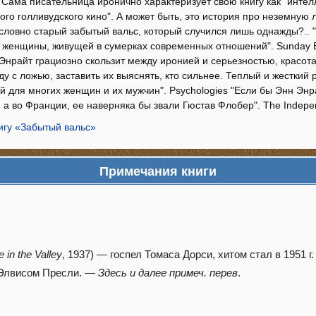
 Сама писательница иронично характеризует свою книгу как "инте
го голливудского кино". А может быть, это история про неземную л
словно старый забытый вальс, который случился лишь однажды?.. 
 женщины, живущей в сумерках современных отношений". Sunday E
Энрайт грациозно скользит между иронией и серьезностью, красота 
ду с ложью, заставить их выяснять, кто сильнее. Теплый и жесткий
 для многих женщин и их мужчин". Psychologies "Если бы Энн Энра
 а во Франции, ее наверняка бы звали Гюстав Флобер". The Indepe
игу «Забытый вальс»
Примечания книги
 in the Valley
, 1937) — госпел Томаса Дорси, хитом стал в 1951 г
н Элвисом Пресли. —
Здесь и далее примеч. перев
.