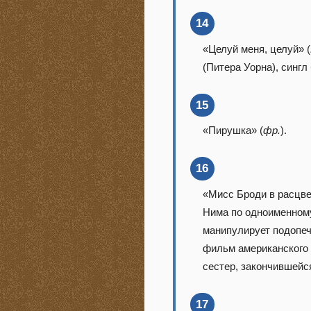
14
«Целуй меня, целуй» (
(Питера Уорна), синг
15
«Пирушка» (
фр.
).
16
«Мисс Броди в расцве
Нима по одноименному
манипулирует подопе
фильм американского
сестер, закончившейс
17