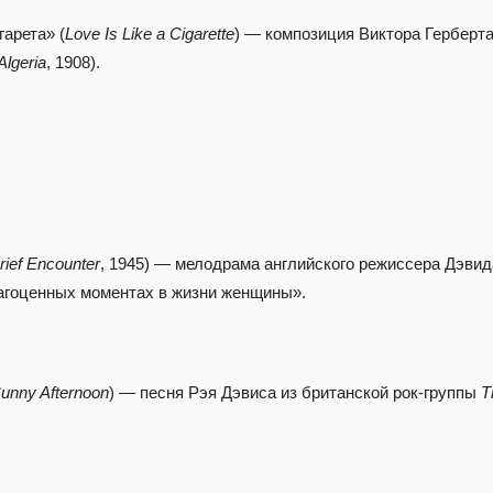
гарета» (
Love Is Like a Cigarette
) — композиция Виктора Герберта
Algeria
, 1908).
rief Encounter
, 1945) — мелодрама английского режиссера Дэвид
агоценных моментах в жизни женщины».
unny Afternoon
) — песня Рэя Дэвиса из британской рок-группы
T