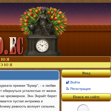
Ю
Я
Э
Ю
Я
Вход
🔐 Войти
уреата премии "Букер", - о любви
📝 Регистрация
ет обернуться усталостью от жизни.
 не чрезмерное. Энн Энрайт берет
Поиск по сайту
ивается пустая интрижка и
Почему ревность волнует сильнее,