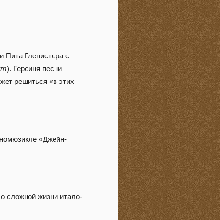
и Пита Гленистера с
orm
). Героиня песни
жет решиться «в этих
иномюзикле «Джейн-
 о сложной жизни итало-