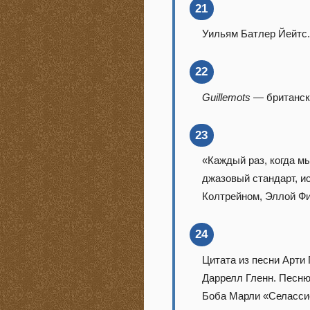
21
Уильям Батлер Йейтс
22
Guillemots
— британска
23
«Каждый раз, когда мы
джазовый стандарт, и
Колтрейном, Эллой Фи
24
Цитата из песни Арти 
Даррелл Гленн. Песню
Боба Марли «Селассие