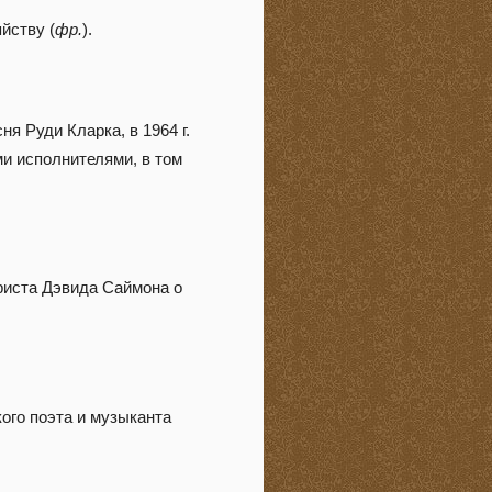
йству (
фр.
).
ня Руди Кларка, в 1964 г.
ми исполнителями, в том
риста Дэвида Саймона о
кого поэта и музыканта