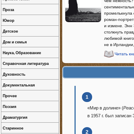
чем нежность?
сентиментально
Проза
промелькнула 
роман-портрет
Юмор
и измене. Энн 
Детское
столкнуть прав
любимой книгой
Дом и семья
не в Ирландии,
Наука, Образование
Читать кн
Справочная литература
Духовность
Документальная
Прочее
1
Поэзия
«Мир в долине» (
Peace
в 1957 г. был записа
Драматургия
Старинное
2