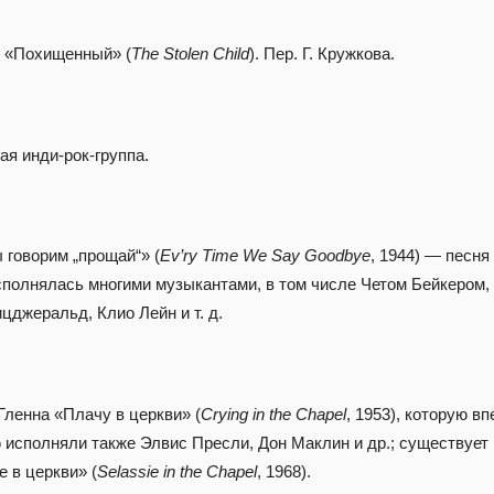
. «Похищенный» (
The Stolen Child
). Пер. Г. Кружкова.
я инди-рок-группа.
 говорим „прощай“» (
Ev’ry Time We Say Goodbye
, 1944) — песня
сполнялась многими музыкантами, в том числе Четом Бейкером
цджеральд, Клио Лейн и т. д.
Гленна «Плачу в церкви» (
Crying in the Chapel
, 1953), которую в
 исполняли также Элвис Пресли, Дон Маклин и др.; существует
 в церкви» (
Selassie in the Chapel
, 1968).