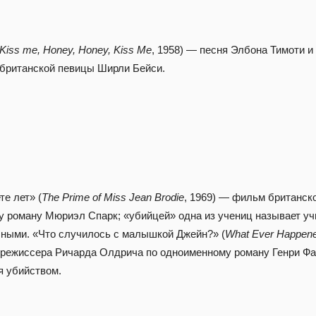
Kiss me, Honey, Honey, Kiss Me
, 1958) — песня Элбона Тимоти 
л британской певицы Ширли Бейси.
те лет» (
The Prime of Miss Jean Brodie
, 1969) — фильм британск
 роману Мюриэл Спарк; «убийцей» одна из учениц называет уч
чными. «Что случилось с малышкой Джейн?» (
What Ever Happene
 режиссера Ричарда Олдрича по одноименному роману Генри Фа
я убийством.