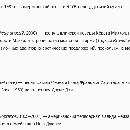
р. 1981) — американский поп— и R’n’B-певец, девичий кумир.
these shoes?
, 2000) — песня английской певицы Кёрсти Макколл 
ёрсти Макколл «Тропический мозговой шторм» (
Tropical Brainst
озможных авантюрно-эротических предложений, поскольку не мо
ret Love
) — песня Сэмми Фейна и Пола Фрэнсиса Уэбстера, в к
y Jane
, 1953) исполненная Дорис Дэй.
Sopranos
, 1999–2007) — американский телесериал Дэвида Чейза
ного семейства в Нью-Джерси.