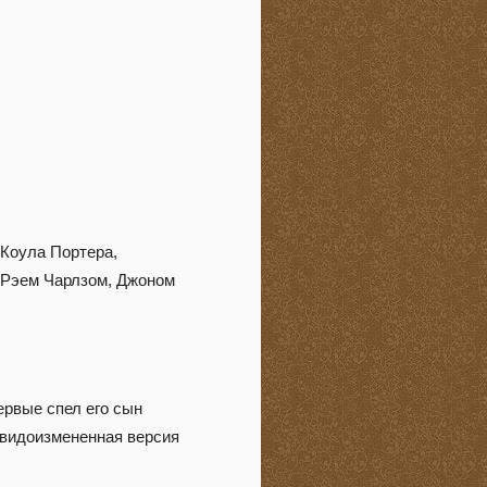
 Коула Портера,
, Рэем Чарлзом, Джоном
первые спел его сын
 видоизмененная версия