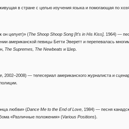
живущая в стране с целью изучения языка и помогающая по хозя
 он целует)» (
The Shoop Shoop Song [It’s in His Kiss],
1964) — пес
ении американской певицы Бетти Эверетт и перепевалась многи
ин,
The Supremes, The Newbeats
и Шер.
re
, 2002–2008) — телесериал американского журналиста и сцена
полиции.
онца любви» (
Dance Me to the End of Love
, 1984) — песня канадс
бома «Различные положения» (
Various Positions
).