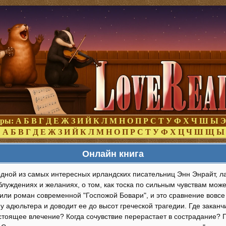
оры:
А
Б
В
Г
Д
Е
Ж
З
И
Й
К
Л
М
Н
О
П
Р
С
Т
У
Ф
Х
Ч
Ш
Ы
Э
:
А
Б
В
Г
Д
Е
Ж
З
И
Й
К
Л
М
Н
О
П
Р
С
Т
У
Ф
Х
Ц
Ч
Ш
Щ
Ы
Онлайн книга
дной из самых интересных ирландских писательниц Энн Энрайт, ла
аблуждениях и желаниях, о том, как тоска по сильным чувствам мож
тили роман современной "Госпожой Бовари", и это сравнение вовсе
 адюльтера и доводит ее до высот греческой трагедии. Где заканч
стоящее влечение? Когда сочувствие перерастает в сострадание? 