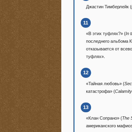
Джастин Тимберлейк (
11
«В этих туфлях?» (
In 
последнего альбома К
отказывается от всев
туфлях».
12
«Тайная любовь» (
Sec
катастрофа» (
Calamit
13
«Клан Сопрано» (
The 
американского мафиоз