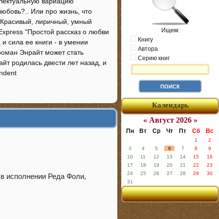
ллектуальную вариацию
юбовь?.. Или про жизнь, что
"Красивый, лиричный, умный
Ищем:
xpress "Простой рассказ о любви
Книгу
и сила ее книги - в умении
Автора
 роман Энрайт может стать
Серию книг
йт родилась двести лет назад, и
ndent
Календарь
« Август 2026 »
Пн
Вт
Ср
Чт
Пт
Сб
Вс
1
2
3
4
5
6
7
8
9
10
11
12
13
14
15
16
17
18
19
20
21
22
23
24
25
26
27
28
29
30
. в исполнении Реда Фоли,
31