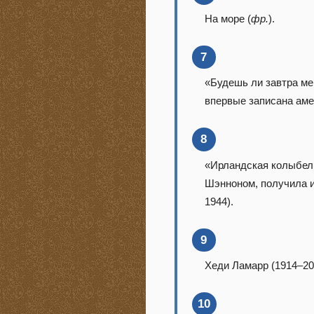
На море (
фр.
).
7
«Будешь ли завтра ме
впервые записана аме
8
«Ирландская колыбел
Шэнноном, получила и
1944).
9
Хеди Ламарр (1914–20
10