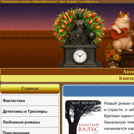
Примечания к книге «Забытый вальс» – Энн Энрайт | LoveRead.ec
Авт
Книги
Главная
Фантастика
Новый роман о
и страсти, о з
Детективы и Триллеры
Критики окрес
Любовные романы
банальную тему
начинается на
Приключения