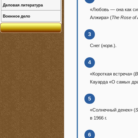
Деловая литература
«Любовь — она как си
Военное дело
Алжира» (
The Rose of 
3
Снег (
норв.
).
4
«Короткая встреча» (
B
Кауарда «О самых др
5
«Солнечный денек» (
S
в 1966 г.
6