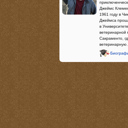
приключенческ
Джеймс Клемен
1961 году в Чи
Джеймса прошл
в Университете
ветеринарной 
Сакраменто, г
ветеринарну
Биографи