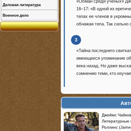
«Обман среди ученых» Джир
Деловая литература
16–17: «В одной из ерети
Военное дело
телах ее членов в укромн
обнажая тела. Так сильно 
3
«Тайна последнего свитка»
имеющееся упоминание об 
века назад. Но даже выск
сомнению теми, кто изучае
Авт
Джеймс Чайковс
Литературные 
Роллинс (James