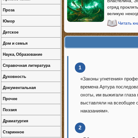
Властелина, Э
отряд прокляты
Проза
великую неко
Юмор
Читать кн
Детское
Дом и семья
Наука, Образование
Справочная литература
1
Духовность
«Законы угнетения» профес
времена Артура последова
Документальная
охоты, им выжигали глаза
Прочее
выставляли на всеобщее о
Поэзия
наказаниям».
Драматургия
2
Старинное