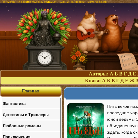
Примечания к книге «Огонь ведьмы» – Джим Чайковски | LoveRead.ec
Авторы:
А
Б
В
Г
Д
Е
Книги:
А
Б
В
Г
Д
Е
Ж
Главная
Фантастика
Пять веков на
последние чар
Детективы и Триллеры
юной ведьмы Э
Любовные романы
объединенную 
ждать, когда о
Приключения