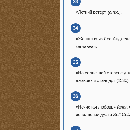
33
«Летний ветер»
(англ.).
34
«Женщина из Лос-Анджел
заглавная.
35
«На солнечной стороне у
джазовый стандарт (1930).
36
«Нечистая любовь»
(англ.
исполнении дуэта
Soft Cell