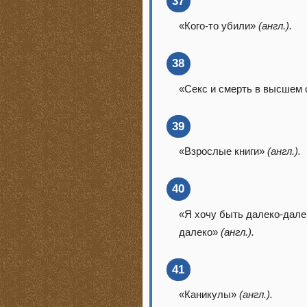
37
«Кого-то убили»
(англ.).
38
«Секс и смерть в высшем
39
«Взрослые книги»
(англ.).
40
«Я хочу быть далеко-далек
далеко»
(англ.).
41
«Каникулы»
(англ.).