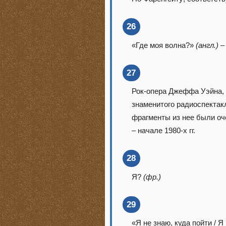
26
«Где моя волна?»
(англ.)
27
Рок-опера Джеффа Уэйна, 
знаменитого радиоспекта
фрагменты из нее были оч
– начале 1980-х гг.
28
Я?
(фр.)
29
«Я не знаю, куда пойти / Я