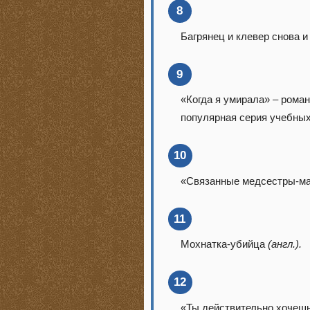
8
Багрянец и клевер снова 
9
«Когда я умирала» – роман
популярная серия учебных
10
«Связанные медсестры-ма
11
Мохнатка-убийца
(англ.).
12
«Ты действительно хочеш