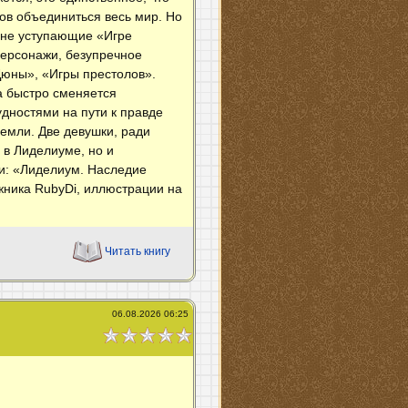
тов объединиться весь мир. Но
, не уступающие «Игре
персонажи, безупречное
Дюны», «Игры престолов».
а быстро сменяется
удностями на пути к правде
земли. Две девушки, ради
 в Лиделиуме, но и
ии: «Лиделиум. Наследие
ожника RubyDi, иллюстрации на
Читать книгу
06.08.2026 06:25