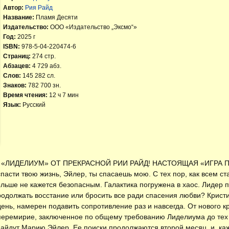
Автор:
Рия Райд
Название:
Пламя Десяти
Издательство:
ООО «Издательство „Эксмо“»
Год:
2025 г
ISBN:
978-5-04-220474-6
Страниц:
274 стр.
Абзацев:
4 729 абз.
Слов:
145 282 сл.
Знаков:
782 700 зн.
Время чтения:
12 ч 7 мин
Язык:
Русский
 «ЛИДЕЛИУМ» ОТ ПРЕКРАСНОЙ РИИ РАЙД! НАСТОЯЩАЯ «ИГРА 
спасти твою жизнь, Эйлер, ты спасаешь мою. С тех пор, как всем с
льше не кажется безопасным. Галактика погружена в хаос. Лидер 
одолжать восстание или бросить все ради спасения любви? Крист
день, намерен подавить сопротивление раз и навсегда. От нового
перемирие, заключенное по общему требованию Лиделиума до тех 
найдут Марию Эйлер. Ее поиски продолжаются второй месяц, и, каж