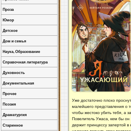
Проза
Юмор
Детское
Дом и семья
Наука, Образование
Справочная литература
Духовность
Документальная
Прочее
Уже достаточно плохо проснут
Поэзия
малейшего представления о то
чтобы жестоко убить тебя, а з
Драматургия
Повелитель Ужаса, кем бы он 
Старинное
держит принцессу запертой в 
надежде вернуть свои воспомин