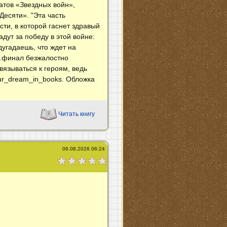
атов «Звездных войн»,
есяти». "Эта часть
ти, в которой гаснет здравый
дут за победу в этой войне:
дугадаешь, что ждет на
л…финал безжалостно
вязываться к героям, ведь
our_dream_in_books. Обложка
Читать книгу
06.08.2026 06:24