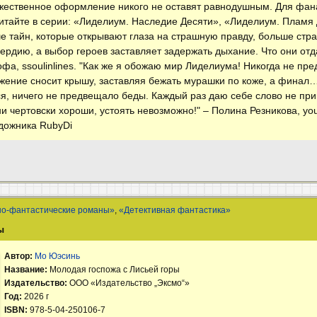
жественное оформление никого не оставят равнодушным. Для фан
итайте в серии: «Лиделиум. Наследие Десяти», «Лиделиум. Пламя Д
 тайн, которые открывают глаза на страшную правду, больше страс
ердию, а выбор героев заставляет задержать дыхание. Что они отда
фа, ssoulinlines. "Как же я обожаю мир Лиделиума! Никогда не пре
жение сносит крышу, заставляя бежать мурашки по коже, а фина
ся, ничего не предвещало беды. Каждый раз даю себе слово не при
ни чертовски хороши, устоять невозможно!" – Полина Резникова, y
удожника RubyDi
но-фантастические романы»
,
«Детективная фантастика»
ы
Автор:
Мо Юэсинь
Название:
Молодая госпожа с Лисьей горы
Издательство:
ООО «Издательство „Эксмо“»
Год:
2026 г
ISBN:
978-5-04-250106-7