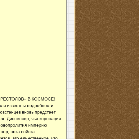
ПРЕСТОЛОВ» В КОСМОСЕ!
тали известны подробности
повстанцев вновь предстает
иан Диспенсер, чья коронация
 кровопролития империю
пор, пока войска
ется, это единственное, что