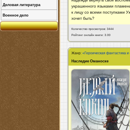
Деловая литература
украшенного языками пламени
к лицу со всеми поступками У
Военное дело
хочет быть?
Количество просмотров: 3444
Рейтинг онлайн книги: 3.00
Жанр:
«Героическая фантастика и
Наследие Оманоске