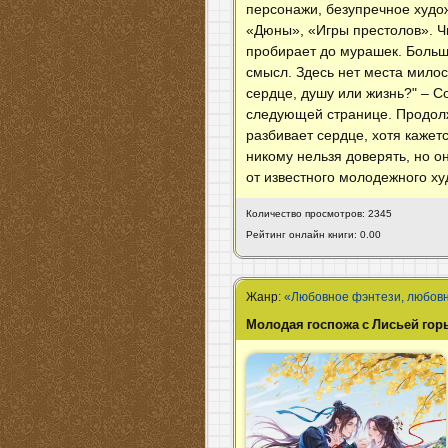
персонажи, безупречное худо
«Дюны», «Игры престолов». Ч
пробирает до мурашек. Больше
смысл. Здесь нет места милос
сердце, душу или жизнь?" – Со
следующей странице. Продол
разбивает сердце, хотя кажет
никому нельзя доверять, но о
от известного молодежного х
Количество просмотров: 2345
Рейтинг онлайн книги: 0.00
Жанр:
«Любовное фэнтези, любов
Молодая госпожа с Лисьей гор