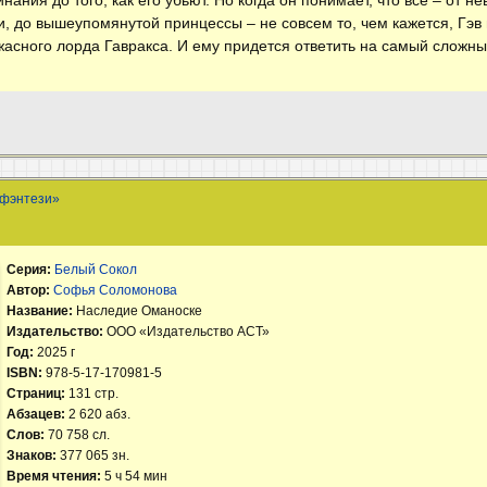
, до вышеупомянутой принцессы – не совсем то, чем кажется, Гэв
жасного лорда Гавракса. И ему придется ответить на самый сложный
 фэнтези»
Серия:
Белый Сокол
Автор:
Софья Соломонова
Название:
Наследие Оманоске
Издательство:
ООО «Издательство АСТ»
Год:
2025 г
ISBN:
978-5-17-170981-5
Страниц:
131 стр.
Абзацев:
2 620 абз.
Слов:
70 758 сл.
Знаков:
377 065 зн.
Время чтения:
5 ч 54 мин