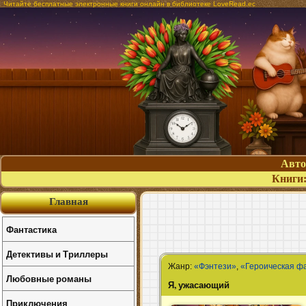
Читайте бесплатные электронные книги онлайн в библиотеке LoveRead.ec
Авт
Книги
Главная
Фантастика
Детективы и Триллеры
Жанр:
«Фэнтези»
,
«Героическая ф
Любовные романы
Я, ужасающий
Приключения