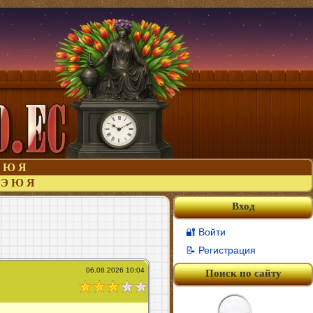
Ю
Я
Э
Ю
Я
Вход
🔐 Войти
📝 Регистрация
06.08.2026 10:04
Поиск по сайту