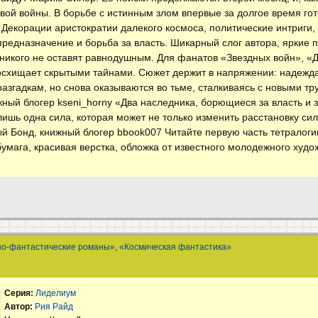
вой войны. В борьбе с истинным злом впервые за долгое время го
ы? Декорации аристократии далекого космоса, политические интриги
предназначение и борьба за власть. Шикарный слог автора, яркие 
икого не оставят равнодушным. Для фанатов «Звездных войн», «
осхищает скрытыми тайнами. Сюжет держит в напряжении: надежд
разгадкам, но снова оказываются во тьме, сталкиваясь с новыми тр
жный блогер kseni_horny «Два наследника, борющиеся за власть и 
 лишь одна сила, которая может не только изменить расстановку сил
ый Бонд, книжный блогер bbook007 Читайте первую часть тетралог
умага, красивая верстка, обложка от известного молодежного худ
но-фантастические романы»
,
«Космическая фантастика»
Серия:
Лиделиум
Автор:
Рия Райд