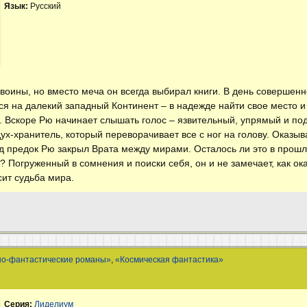
Язык:
Русский
оины, но вместо меча он всегда выбирал книги. В день совершенн
я на далекий западный Континент – в надежде найти свое место и 
о. Вскоре Рю начинает слышать голос – язвительный, упрямый и по
ух-хранитель, который переворачивает все с ног на голову. Оказыва
ад предок Рю закрыл Врата между мирами. Осталось ли это в прошл
 Погруженный в сомнения и поиски себя, он и не замечает, как ок
сит судьба мира.
но-фантастические романы»
,
«Космическая фантастика»
Серия:
Лиделиум