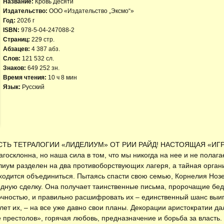
Название:
Кровь Десяти
Издательство:
ООО «Издательство „Эксмо“»
Год:
2026 г
ISBN:
978-5-04-247088-2
Страниц:
229 стр.
Абзацев:
4 387 абз.
Слов:
121 532 сл.
Знаков:
649 252 зн.
Время чтения:
10 ч 8 мин
Язык:
Русский
ТЬ ТЕТРАЛОГИИ «ЛИДЕЛИУМ» ОТ РИИ РАЙД! НАСТОЯЩАЯ «ИГ
агосклонна, но наша сила в том, что мы никогда на нее и не полаг
елиум разделен на два противоборствующих лагеря, а тайная орган
иходится объединиться. Пытаясь спасти свою семью, Корнелия Но
дную сделку. Она получает таинственные письма, пророчащие бед
очностью, и правильно расшифровать их – единственный шанс выигр
шлет их, – на все уже давно свои планы. Декорации аристократии д
 престолов», горячая любовь, предназначение и борьба за власть.