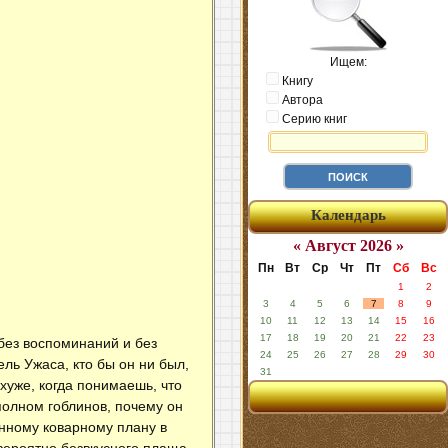
Ищем:
Книгу
Автора
Серию книг
Календарь
« Август 2026 »
Пн
Вт
Ср
Чт
Пт
Сб
Вс
1
2
3
4
5
6
7
8
9
10
11
12
13
14
15
16
17
18
19
20
21
22
23
без воспоминаний и без
24
25
26
27
28
29
30
ель Ужаса, кто бы он ни был,
31
 хуже, когда понимаешь, что
 полном гоблинов, почему он
енному коварному плану в
евероятно безвкусного плаща,