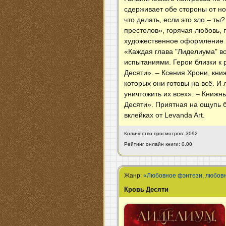
сдерживает обе стороны от но
что делать, если это зло – т
престолов», горячая любовь, 
художественное оформление н
«Каждая глава "Лиделиума" в
испытаниями. Герои близки к 
Десяти». – Ксения Хрони, кни
которых они готовы на всё. И
уничтожить их всех». – Книжн
Десяти». Приятная на ощупь б
вклейках от Levanda Art.
Количество просмотров: 3092
Рейтинг онлайн книги: 0.00
Жанр:
«Любовное фэнтези, любов
Кровь Десяти