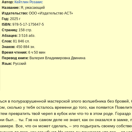
Автор:
Кейтлин Розакис
Название:
Я, ужасающий
Издательство:
ООО «Издательство АСТ»
Год:
2025 г
ISBN:
978-5-17-175647-5
Страниц:
158 стр.
Абзацев:
3 516 абз.
Слов:
81 846 сл.
Знаков:
450 884 зн.
Время чтения:
6 ч 50 мин
Перевод книги:
Валерия Владимировна Двинина
Язык:
Русский
ься в полуразрушенной мастерской злого волшебника без бровей, 
м, сколько у тебя осталось времени до того, как появится Повелит
атем превратить твой череп в кубок или что-то в этом роде. Гораздо
ни был… ты. Гэв на самом деле не знает, как он оказался в замке,
камере. Все, что он может сделать, – это подыграть своему собств
ания до того, как его убьют. Но когда он понимает, что все – от н