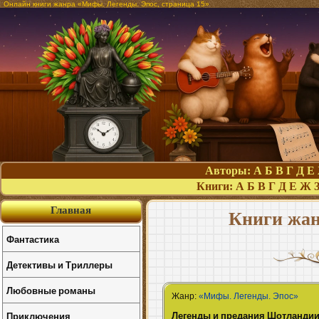
Онлайн книги жанра «Мифы. Легенды. Эпос, страница 15»
Авторы:
А
Б
В
Г
Д
Е
Книги:
А
Б
В
Г
Д
Е
Ж
Главная
Книги жан
Фантастика
Детективы и Триллеры
Любовные романы
Жанр:
«Мифы. Легенды. Эпос»
Легенды и предания Шотланди
Приключения