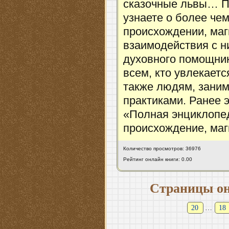
сказочные львы… Пр
узнаете о более че
происхождении, маг
взаимодействия с н
духовного помощника
всем, кто увлекает
также людям, зани
практиками. Ранее 
«Полная энциклопед
происхождение, маг
Количество просмотров: 36976
Рейтинг онлайн книги: 0.00
Страницы он
20
…
18