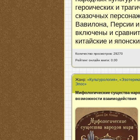
героических и траги
сказочных персонаж
Вавилона, Персии и
включены и сравнит
китайские и японск
Количество просмотров: 29270
Рейтинг онлайн книги: 0.00
Жанр:
«Культурология»
,
«Эзотерика
Эпос»
Мифологические существа наро
возможности взаимодействия