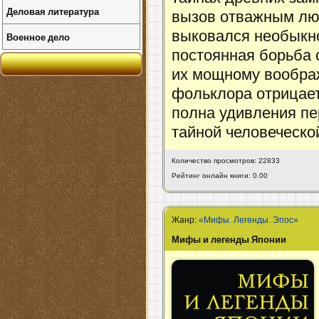
Деловая литература
вызов отважным лю
выковался необыкно
Военное дело
постоянная борьба 
их мощному вообра
фольклора отрицает
полна удивления п
тайной человеческо
Количество просмотров: 22833
Рейтинг онлайн книги: 0.00
Жанр:
«Мифы. Легенды. Эпос»
Мифы и легенды Японии