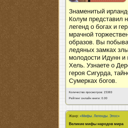
Знаменитый ирландс
Колум представил 
легенд о богах и г
мрачной торжестве
образов. Вы побыва
ледяных замках злы
молодости Идунн и
Хель. Узнаете о Де
героя Сигурда, тай
Сумерках богов.
Количество просмотров: 15383
Рейтинг онлайн книги: 0.00
Жанр:
«Мифы. Легенды. Эпос»
Великие мифы народов мира