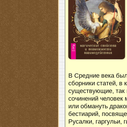
В Средние века был
сборники статей, в
существующие, так 
сочинений человек м
или обмануть драк
бестиарий, посвящ
Русалки, гаргульи, 