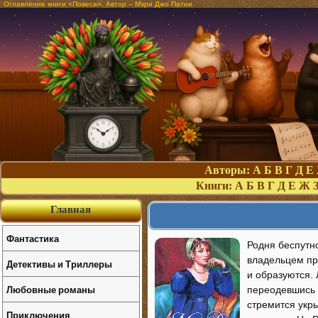
Оглавление книги «Повеса». Автор – Мэри Джо Патни
Авторы:
А
Б
В
Г
Д
Е
Книги:
А
Б
В
Г
Д
Е
Ж
Главная
Фантастика
Родня беспутн
владельцем пр
Детективы и Триллеры
и образуются.
Любовные романы
переодевшись 
стремится укр
Приключения