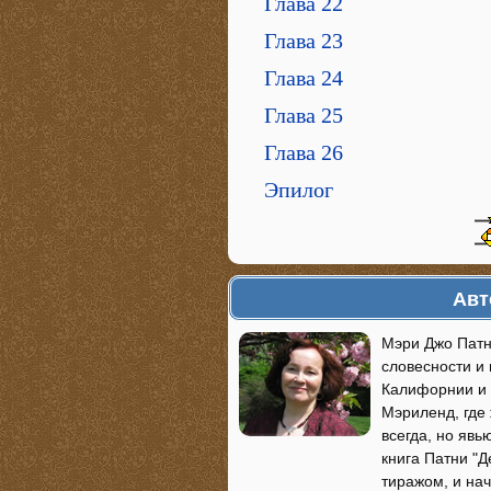
Глава 22
Глава 23
Глава 24
Глава 25
Глава 26
Эпилог
Авт
Мэри Джо Патн
словесности и
Калифорнии и 
Мэриленд, где 
всегда, но явь
книга Патни "
тиражом, и на