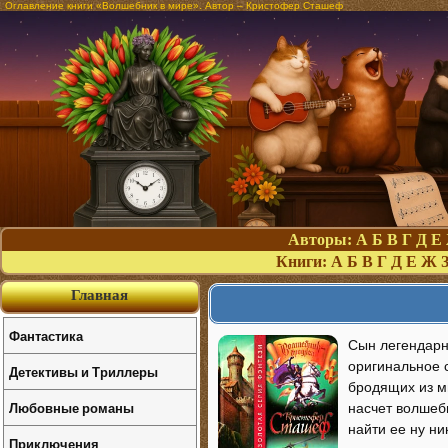
Оглавление книги «Волшебник в мире». Автор – Кристофер Сташеф
Авторы:
А
Б
В
Г
Д
Е
Книги:
А
Б
В
Г
Д
Е
Ж
Главная
Фантастика
Сын легендарн
оригинальное с
Детективы и Триллеры
бродящих из ми
Любовные романы
насчет волшеб
найти ее ну ни
Приключения