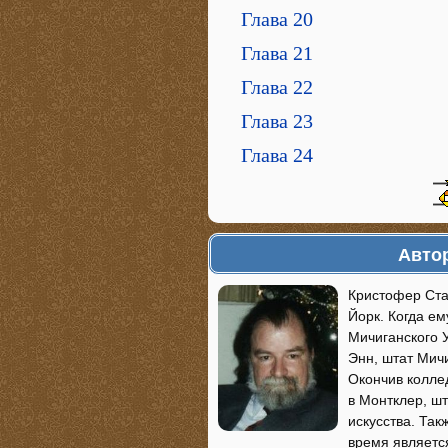
Глава 20
Глава 21
Глава 22
Глава 23
Глава 24
Авто
Кристофер Ста
Йорк. Когда е
Мичиганского 
Энн, штат Мич
Окончив колле
в Монтклер, ш
искусства. Так
время являетс