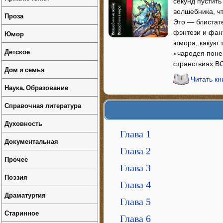
секунд пустить 
волшебника, ч
Проза
Это — блистат
фэнтези и фан
Юмор
юмора, какую 
Детское
«чародея поне
странствиях 
Дом и семья
Читать к
Наука, Образование
Справочная литература
Духовность
Глава 1
Документальная
Глава 2
Прочее
Глава 3
Поэзия
Глава 4
Драматургия
Глава 5
Старинное
Глава 6