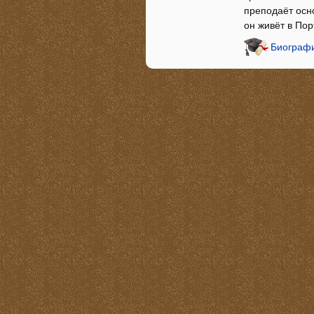
преподаёт осн
он живёт в По
Биограф