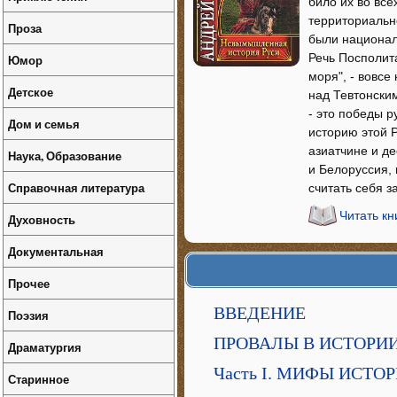
било их во все
территориально
Проза
были национал
Речь Посполит
Юмор
моря", - вовсе
Детское
над Тевтонски
- это победы р
Дом и семья
историю этой 
азиатчине и де
Наука, Образование
и Белоруссия, 
Справочная литература
считать себя 
Читать к
Духовность
Документальная
Прочее
ВВЕДЕНИЕ
Поэзия
ПРОВАЛЫ В ИСТОРИИ. 
Драматургия
Часть I. МИФЫ ИСТО
Старинное