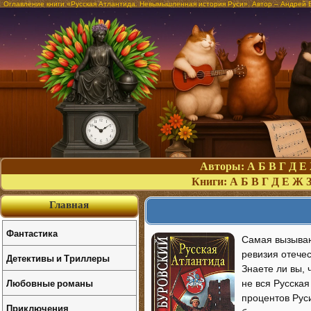
Оглавление книги «Русская Атлантида. Невымышленная история Руси». Автор – Андрей 
Авторы:
А
Б
В
Г
Д
Е
Книги:
А
Б
В
Г
Д
Е
Ж
Главная
Фантастика
Самая вызываю
ревизия отече
Детективы и Триллеры
Знаете ли вы,
Любовные романы
не вся Русска
процентов Руси
Приключения