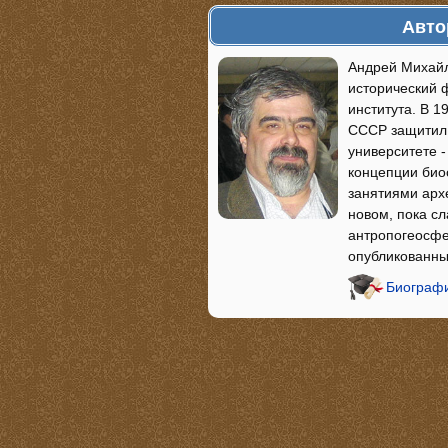
Авто
Андрей Михайл
исторический ф
института. В 1
СССР защитил 
университете -
концепции био
занятиями арх
новом, пока с
антропогеосфе
опубликованны
Биографи