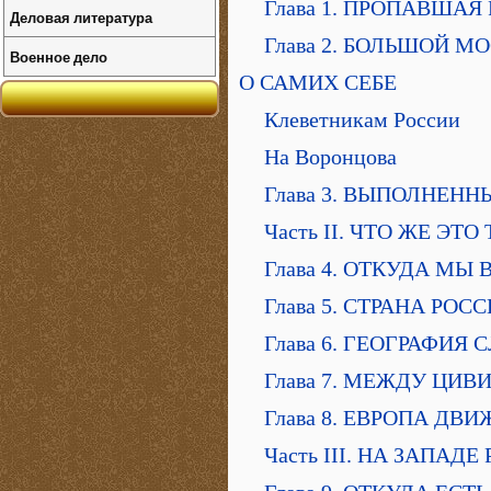
Глава 1. ПРОПАВШАЯ
Деловая литература
Глава 2. БОЛЬШОЙ 
Военное дело
О САМИХ СЕБЕ
Клеветникам России
На Воронцова
Глава 3. ВЫПОЛНЕНН
Часть II. ЧТО ЖЕ ЭТ
Глава 4. ОТКУДА МЫ
Глава 5. СТРАНА РОС
Глава 6. ГЕОГРАФИЯ 
Глава 7. МЕЖДУ ЦИ
Глава 8. ЕВРОПА ДВ
Часть III. НА ЗАПАДЕ