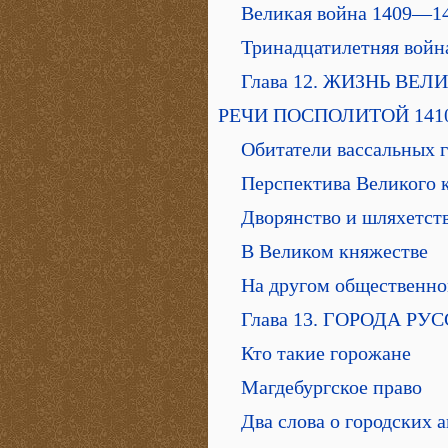
Великая война 1409—14
Тринадцатилетняя войн
Глава 12. ЖИЗНЬ ВЕ
РЕЧИ ПОСПОЛИТОЙ 141
Обитатели вассальных г
Перспектива Великого 
Дворянство и шляхетст
В Великом княжестве
На другом общественн
Глава 13. ГОРОДА Р
Кто такие горожане
Магдебургское право
Два слова о городских 