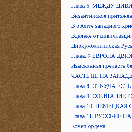
Глава 6. МЕЖДУ ЦИ
Византийское притяже
В орбите западного хри
Вдалеке от цивилизаци
Циркумбалтийская Рус
Глава. 7 ЕВРОПА ДВ
Изысканная прелесть б
ЧАСТЬ III. НА ЗАПАД
Глава 8. ОТКУДА ЕС
Глава 9. СОБИРАНИЕ
Глава 10. НЕМЕЦКАЯ
Глава 11. РУССКИЕ 
Конец ордена