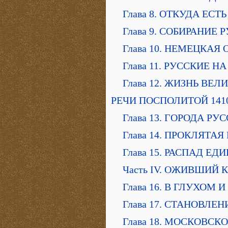
Глава 8. ОТКУДА ЕС
Глава 9. СОБИРАНИЕ
Глава 10. НЕМЕЦКАЯ
Глава 11. РУССКИЕ 
Глава 12. ЖИЗНЬ ВЕ
РЕЧИ ПОСПОЛИТОЙ 141
Глава 13. ГОРОДА Р
Глава 14. ПРОКЛЯТА
Глава 15. РАСПАД ЕД
Часть IV. ОЖИВШИЙ
Глава 16. В ГЛУХОМ
Глава 17. СТАНОВЛ
Глава 18. МОСКОВСК