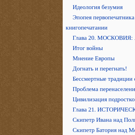
Идеология безумия
Эпопея первопечатника 
книгопечатании
Глава 20. МОСКОВИЯ
Итог войны
Мнение Европы
Догнать и перегнать!
Бессмертные традиции
Проблема перенаселен
Цивилизация подростко
Глава 21. ИСТОРИЧЕ
Скипетр Ивана над По
Скипетр Батория над М