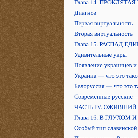
Глава 14. ПРОКЛЯТА
Диагноз
Первая виртуальность
Вторая виртуальность
Глава 15. РАСПАД ЕД
Удивительные укры
Появление украинцев и
Украина — что это тако
Белоруссия — что это т
Современные русские —
ЧАСТЬ IV. ОЖИВШИ
Глава 16. В ГЛУХОМ
Особый тип славянской