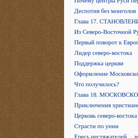
Почему центры Руси пе
Деспотия без монголов
Глава 17. СТАНОВЛ
Из Северо-Восточной 
Первый поворот к Евро
Лидер северо-востока
Поддержка церкви
Оформление Московско
Что получилось?
Глава 18. МОСКОВСК
Приключения христианс
Церковь северо-востока
Страсти по унии
Ересь нестяжателей… и