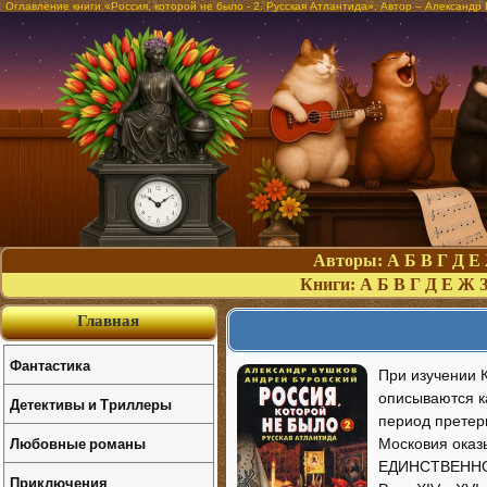
Оглавление книги «Россия, которой не было - 2. Русская Атлантида». Автор – Александр
Авторы:
А
Б
В
Г
Д
Е
Книги:
А
Б
В
Г
Д
Е
Ж
Главная
Фантастика
При изучении 
описываются к
Детективы и Триллеры
период претер
Любовные романы
Московия оказ
ЕДИНСТВЕННОЙ 
Приключения