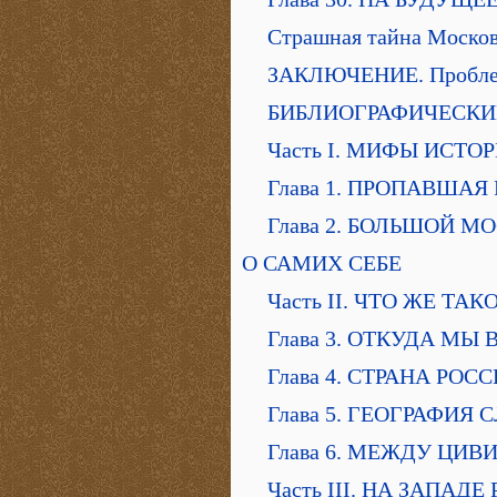
Страшная тайна Моско
ЗАКЛЮЧЕНИЕ. Проблем
БИБЛИОГРАФИЧЕСКИ
Часть I. МИФЫ ИСТО
Глава 1. ПРОПАВШАЯ
Глава 2. БОЛЬШОЙ 
О САМИХ СЕБЕ
Часть II. ЧТО ЖЕ ТА
Глава 3. ОТКУДА МЫ
Глава 4. СТРАНА РОС
Глава 5. ГЕОГРАФИЯ 
Глава 6. МЕЖДУ ЦИ
Часть III. НА ЗАПАДЕ