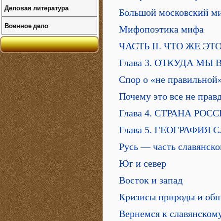
Деловая литература
Большой московский м
Военное дело
Мифопоэтика мифа
ЧАСТЬ II. ЧТО ЖЕ ЭТ
Глава 3. ОТКУДА МЫ
Спор о «не правильной
Почему это все не прав
Глава 4. СТРАНА РОС
Глава 5. ГЕОГРАФИЯ 
Русь — часть славянско
Юг и север
Восток и запад
Кризисы природы и общ
Вернемся к славянском