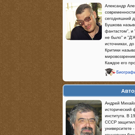
Александр Але
современности
сегодняшний д
Бушкова назыв
фантастом", и 
не было" и "Д
источниках, д
Критики назыв
мировоззрение
Каждое его пр
Биографи
Авто
Андрей Михайл
исторический ф
института. В 1
СССР защитил 
университете -
концепции био