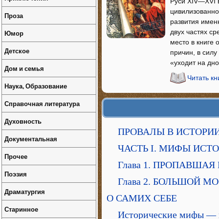
Руси XIV—XVI 
цивилизованно
Проза
развития имен
двух частях с
Юмор
место в книге
Детское
причин, в сил
«уходит на дно
Дом и семья
Читать кн
Наука, Образование
Справочная литература
Духовность
ПРОВАЛЫ В ИСТОРИИ. 
Документальная
ЧАСТЬ I. МИФЫ ИСТ
Прочее
Глава 1. ПРОПАВШАЯ
Поэзия
Глава 2. БОЛЬШОЙ 
Драматургия
О САМИХ СЕБЕ
Старинное
Исторические мифы — 