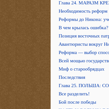
Глава 24. МАРАЗМ К
Необходимость реформ
Реформы до Никона: уч
В чем крылась ошибка?
Позиция восточных пат
Авантюристы вокруг Н
Реформа — выбор спос
Всей мощью государств
Миф о старообрядцах
Последствия
Глава 25. ПОЛЬША: 
Все разделить!
Бой после победы