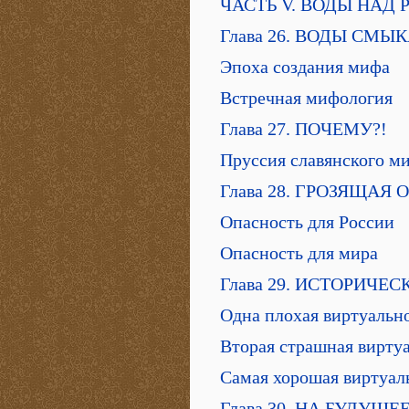
ЧАСТЬ V. ВОДЫ НАД
Глава 26. ВОДЫ СМЫ
Эпоха создания мифа
Встречная мифология
Глава 27. ПОЧЕМУ?!
Пруссия славянского м
Глава 28. ГРОЗЯЩАЯ
Опасность для России
Опасность для мира
Глава 29. ИСТОРИЧЕ
Одна плохая виртуальн
Вторая страшная вирту
Самая хорошая виртуал
Глава 30. НА БУДУЩЕ