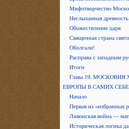
Мифотворчество Моско
Неслыханная древность
Обожествление царя
Священная страна свято
Оболгали!
Расправа с западным р
Итоги
Глава 19. МОСКОВИЯ
ЕВРОПЫ В САМИХ СЕБЕ
Начало
Первая из «избранных 
Ливонская война — ма
Историческая логика д