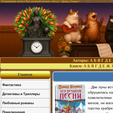
Оглавление книги «Эхо великой песни». Автор – Дэвид Геммел
Авторы:
А
Б
В
Г
Д
Е
Книги:
А
Б
В
Г
Д
Е
Ж
Главная
Фантастика
…Две луны вст
обрушилась на 
Детективы и Триллеры
повелителями 
Любовные романы
мечом, ни маг
горстка храбре
Приключения