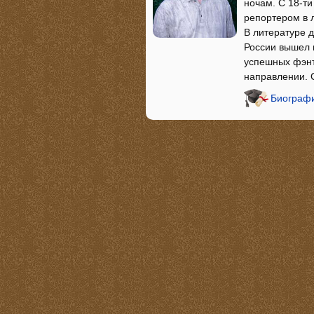
ночам. С 18-ти
репортером в ло
В литературе 
России вышел 
успешных фэнте
направлении. 
Биографи