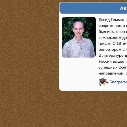
Ав
Дэвид Геммел (
современного г
был исключен 
землекопом дн
ночам. С 18-ти
репортером в ло
В литературе 
России вышел 
успешных фэнте
направлении. 
Биографи