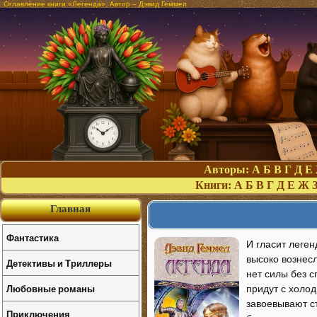
Оглавление книги «Легенда». Автор – Дэвид Геммел
Авторы:
А
Б
В
Г
Д
Е
Книги:
А
Б
В
Г
Д
Е
Ж
Главная
Фантастика
И гласит леген
высоко вознес
Детективы и Триллеры
нет силы без с
Любовные романы
придут с холод
завоевывают ст
Приключения