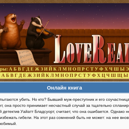
оры:
А
Б
В
Г
Д
Е
Ж
З
И
Й
К
Л
М
Н
О
П
Р
С
Т
У
Ф
Х
Ч
Ш
Ы
Э
:
А
Б
В
Г
Д
Е
Ж
З
И
Й
К
Л
М
Н
О
П
Р
С
Т
У
Ф
Х
Ц
Ч
Ш
Щ
Ы
Онлайн книга
ытаются убить. Но кто? Бывший муж-преступник и его соучастница
жет, она просто принимает несчастный случай за тщательно сплан
 детектив Уайатт Бладсуорт, считает, что она ошибается. Однако 
избежать гибели. На этот раз сомнений быть не может: на нее внов
любимый.