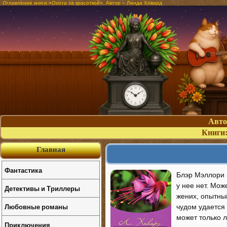
Оглавление книги «Охота за красоткой». Автор – Линда Ховард
Авт
Книги
Главная
Фантастика
Блэр Мэллори п
у нее нет. Мо
Детективы и Триллеры
жених, опытный
Любовные романы
чудом удается 
может только 
Приключения