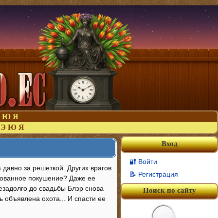
Ю
Я
Э
Ю
Я
Вход
🔐 Войти
 давно за решеткой. Других врагов
📝 Регистрация
ированное покушение? Даже ее
незадолго до свадьбы Блэр снова
Поиск по сайту
ь объявлена охота... И спасти ее