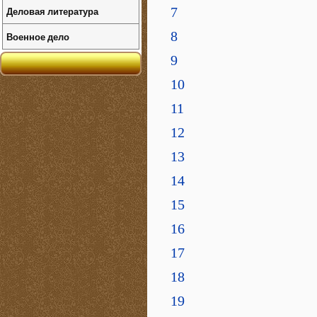
Деловая литература
7
8
Военное дело
9
10
11
12
13
14
15
16
17
18
19