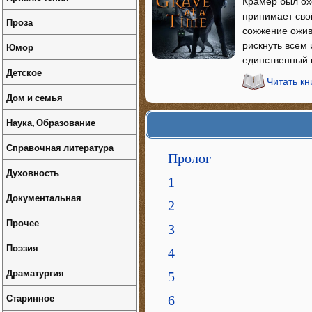
Крамер был охо
принимает сво
Проза
сожжение оживи
рискнуть всем 
Юмор
единственный 
Детское
Читать кн
Дом и семья
Наука, Образование
Справочная литература
Пролог
Духовность
1
Документальная
2
Прочее
3
Поэзия
4
Драматургия
5
Старинное
6