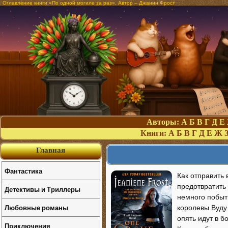
Оглавление книги «По одной могиле за раз». Автор – Джанин Фрост
Авторы:
А
Б
В
Г
Д
Е
Книги:
А
Б
В
Г
Д
Е
Ж
Главная
Фантастика
Как отправить 
предотвратить 
Детективы и Триллеры
немного побыт
Любовные романы
королевы Вуду 
опять идут в б
Приключения