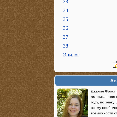
33
34
35
36
37
38
Эпилог
Ав
Джанин Фрост 
американская 
году, по знаку
всему необычн
возможности с