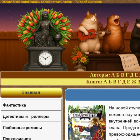
Оглавление книги «Дары волшебства». Автор – Андрей Смирнов
Авторы:
А
Б
В
Г
Д
Е
Книги:
А
Б
В
Г
Д
Е
Ж
Главная
Фантастика
На новой ступ
должен научит
Детективы и Триллеры
внутренней во
Любовные романы
клана. Предат
превосходящее
Приключения