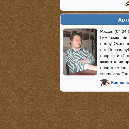
Авт
Россия (04.04.
Гимназию при 
школу. Около 
нет. Первая п
пророк» и «Пр
какого-то исто
просто имена 
smirnov.ru/ Ста
Биографи