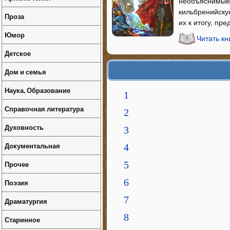
необъяснимые 
кильбренийску
Проза
их к итогу, пр
Юмор
Читать к
Детское
Дом и семья
Наука, Образование
1
Справочная литература
2
Духовность
3
Документальная
4
Прочее
5
6
Поэзия
7
Драматургия
8
Старинное