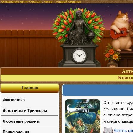
Оглавление книги «Ураган». Автор – Андрей Смирнов
Авт
Книги
Главная
Фантастика
Это книга о с
Кельриона. Лия
Детективы и Триллеры
снов она встре
Любовные романы
матерью двадц
Читать кн
Приключения