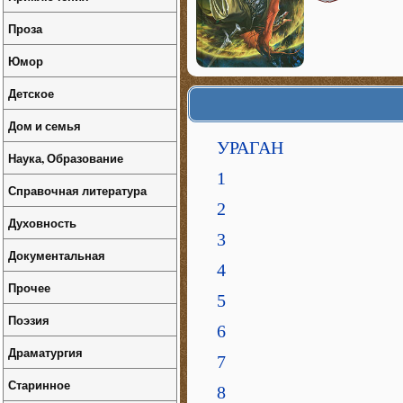
Проза
Юмор
Детское
Дом и семья
УРАГАН
Наука, Образование
1
Справочная литература
2
Духовность
3
Документальная
4
Прочее
5
Поэзия
6
Драматургия
7
Старинное
8