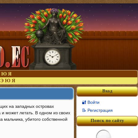
Ю
Я
Э
Ю
Я
Вход
🔐 Войти
ущих на западных островах
📝 Регистрация
 и может летать. В одном из своих
ша мальчика, убитого собственной
Поиск по сайту