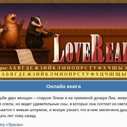
оры:
А
Б
В
Г
Д
Е
Ж
З
И
Й
К
Л
М
Н
О
П
Р
С
Т
У
Ф
Х
Ч
Ш
Ы
Э
:
А
Б
В
Г
Д
Е
Ж
З
И
Й
К
Л
М
Н
О
П
Р
С
Т
У
Ф
Х
Ц
Ч
Ш
Щ
Ы
Онлайн книга
удьбе двух женщин – старухе Элизе и ее приемной дочери Лие, жив
 слепа, но видит удивительные сны, в которых она состоит из света
чается с живым штормом, и вскоре узнает, что в нем заключена ду
ать лет тому назад.
игу «Ураган»