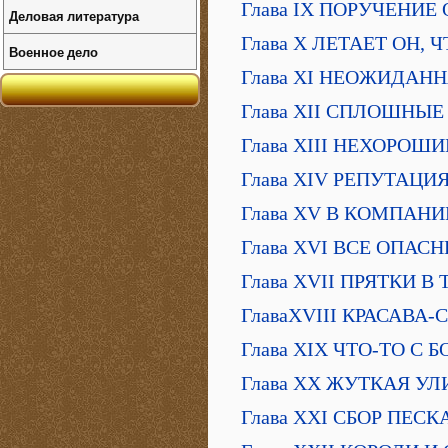
Глава IX ПОРУЧЕНИ
Деловая литература
Глава X ЛЕТАЕТ ОН, 
Военное дело
Глава XI НЕОЖИДАН
Глава XII СПЛОШНЫ
Глава ХIII НЕХОРОШ
Глава XIV РЕПУТАЦИ
Глава XV В КОМПАН
Глава XVI ВСЕ ОПАС
Глава XVII ПРЯТКИ В
ГлаваXVIII КРАСАВА
Глава XIX ЧТО-ТО С
Глава XX ЖУТКАЯ УЛ
Глава XXI СБОР ПЕС