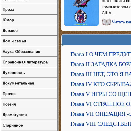
стало найти во
компьютером о
Проза
США…
Юмор
Читать кн
Детское
Дом и семья
Наука, Образование
Глава I О ЧЕМ ПРЕД
Справочная литература
Глава II ЗАГАДКА Б
Духовность
Глава III НЕТ, ЭТО 
Документальная
Глава IV КТО СКРЫВ
Прочее
Глава V ИГРЫ СО Щ
Глава VI СТРАШНОЕ 
Поэзия
Глава VII ОПЕРАЦИЯ 
Драматургия
Глава VIII СЛЕДСТ
Старинное