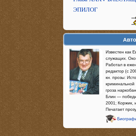
ЭПИЛОГ
Авто
Известен как Е
служащих. Окон
Работал в ежен
редактор (с 20
кн. прозы: Ист
криминальной 
гроза наркобан
Блин — победит
2001; Коржик, 
Печатает проз
Биографи