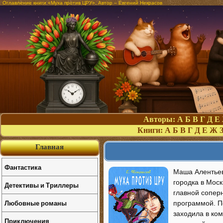
Оглавление книги «Муха против ЦРУ». Автор – Евгений Некрасов
Авторы:
А
Б
В
Г
Д
Е
Книги:
А
Б
В
Г
Д
Е
Ж
Главная
Фантастика
Маша Алентьев
городка в Моск
Детективы и Триллеры
главной соперн
Любовные романы
программой. П
заходила в ком
Приключения