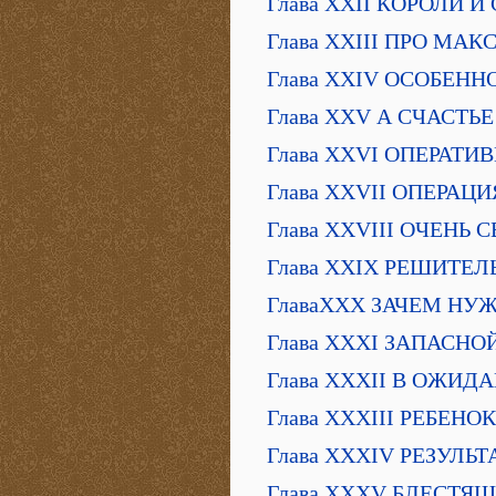
Глава XXII КОРОЛИ И
Глава XXIII ПРО МА
Глава XXIV ОСОБЕНН
Глава XXV А СЧАСТ
Глава XXVI ОПЕРАТИ
Глава XXVII ОПЕРАЦ
Глава XXVIII ОЧЕН
Глава XXIX РЕШИТЕ
ГлаваXXX ЗАЧЕМ НУ
Глава XXXI ЗАПАСНО
Глава XXXII В ОЖИД
Глава XXXIII РЕБЕНО
Глава XXXIV РЕЗУЛ
Глава XXXV БЛЕСТЯ