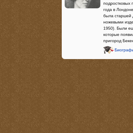
подростковых п
года в Лондон
была старшей 
ножевыми изде
1950). Были ещ
которые появил
пригород Беке
Биографи