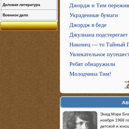
Деловая литература
Джордж и Тим пережив
Украденные бумаги
Военное дело
Джордж в беде
Джулиана подстерегает
Наконец — то Тайный П
Увлекательное путешес
Ребят обнаружили
Молодчина Тим!
Ав
Энид Мэри Блай
ноября 1968 г
детской и юно