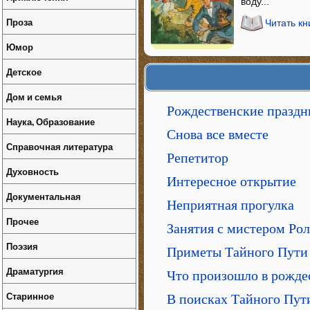
воду...
Проза
Читать к
Юмор
Детское
Дом и семья
Рождественские праздн
Наука, Образование
Снова все вместе
Справочная литература
Репетитор
Духовность
Интересное открытие
Документальная
Неприятная прогулка
Прочее
Занятия с мистером Ро
Поэзия
Приметы Тайного Пути
Драматургия
Что произошло в рожде
Старинное
В поисках Тайного Пут