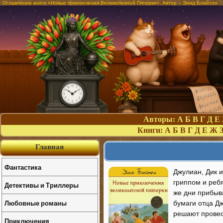
Оглавление книги «Новые приключения Великолепной Пятерки». Автор – Энид Блайтон
Авторы:
А
Б
В
Г
Д
Е
Книги:
А
Б
В
Г
Д
Е
Ж
Главная
Фантастика
Джулиан, Дик и
гриппом и ребя
Детективы и Триллеры
же дни прибыва
Любовные романы
бумаги отца Дж
решают провес
Приключения