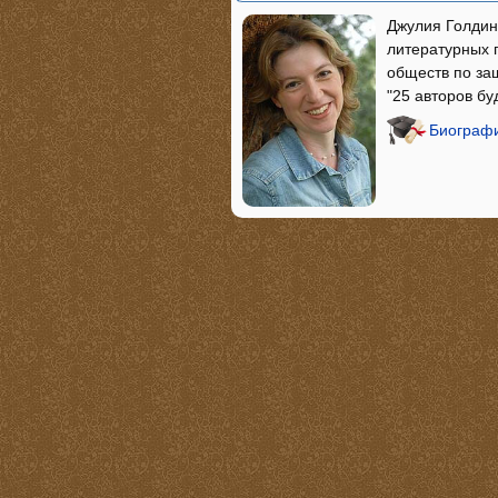
Джулия Голдин
литературных 
обществ по за
"25 авторов буду
Биографи