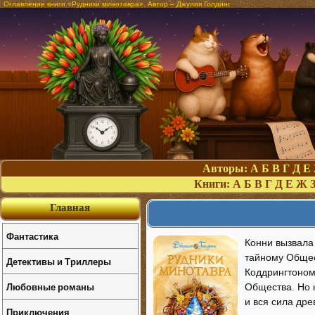
Оглавление книги «Рудники минотавра». Автор – Джулия Голдинг
Авторы:
А
Б
В
Г
Д
Е
Книги:
А
Б
В
Г
Д
Е
Ж
Главная
Фантастика
Конни вызвала 
тайному Общес
Детективы и Триллеры
Коддрингтоном
Любовные романы
Общества. Но 
и вся сила дре
Приключения