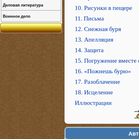
Деловая литература
10. Рисунки в пещере
Военное дело
11. Письма
12. Снежная буря
13. Апелляция
14. Защита
15. Погружение вместе 
16. «Пожнешь бурю»
17. Разоблачение
18. Исцеление
Иллюстрации
Авт