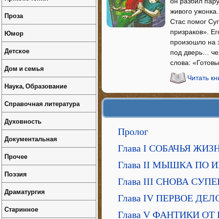
он разбил пар
живого ужонка
Проза
Стас помог Су
призраков». Ег
Юмор
произошло на 
Детское
под дверь… че
слова: «Готовь
Дом и семья
Читать кн
Наука, Образование
Справочная литература
Духовность
Пролог
Документальная
Глава I СОБАЧЬЯ ЖИЗ
Прочее
Глава II МЫШКА ПО
Поэзия
Глава III СНОВА СУП
Драматургия
Глава IV ПЕРВОЕ Д
Старинное
Глава V ФАНТИКИ ОТ