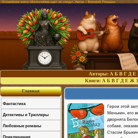
Оглавление книги «Белоснежка идет по следу». Автор – Валерий Роньшин
Авторы:
А
Б
В
Г
Д
Е
Книги:
А
Б
В
Г
Д
Е
Ж
Главная
Фантастика
Герои этой за
Менькин, его 
Детективы и Триллеры
дворняга Бело
Любовные романы
собаке, оказа
Стасом Брыкин
Приключения