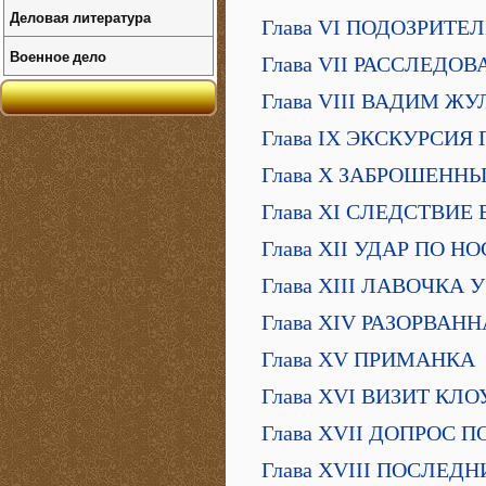
Деловая литература
Глава VI ПОДОЗРИТ
Военное дело
Глава VII РАССЛЕДО
Глава VIII ВАДИМ 
Глава IX ЭКСКУРСИЯ
Глава X ЗАБРОШЕНН
Глава XI СЛЕДСТВИ
Глава XII УДАР ПО Н
Глава ХIII ЛАВОЧКА 
Глава XIV РАЗОРВАН
Глава XV ПРИМАНКА
Глава XVI ВИЗИТ КЛ
Глава XVII ДОПРОС 
Глава XVIII ПОСЛЕ