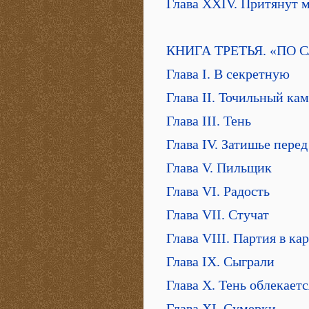
Глава XXIV. Притянут 
КНИГА ТРЕТЬЯ. «ПО 
Глава I. В секретную
Глава II. Точильный ка
Глава III. Тень
Глава IV. Затишье пере
Глава V. Пильщик
Глава VI. Радость
Глава VII. Стучат
Глава VIII. Партия в ка
Глава IX. Сыграли
Глава X. Тень облекает
Глава XI. Сумерки