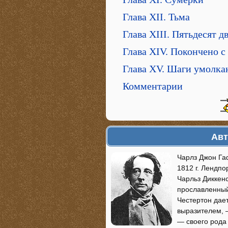
Глава XII. Тьма
Глава XIII. Пятьдесят д
Глава XIV. Покончено с
Глава XV. Шаги умолка
Комментарии
Авт
Чарлз Джон Га
1812 г. Лендпо
Чарльз Диккен
прославленный
Честертон дае
выразителем, 
— своего рода