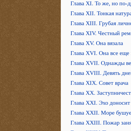
Глава XI. То же, но по-
Глава XII. Тонкая натур
Глава XIII. Грубая личн
Глава XIV. Честный ре
Глава XV. Она вязала
Глава XVI. Она все еще
Глава XVII. Однажды в
Глава XVIII. Девять дне
Глава XIX. Совет врача
Глава XX. Заступничес
Глава XXI. Эхо доносит
Глава XXII. Море бушу
Глава XXIII. Пожар зан