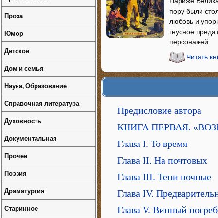
Париже Велика
пору были стол
Проза
любовь и упор
гнусное преда
Юмор
персонажей.
Детское
Читать кн
Дом и семья
Наука, Образование
Справочная литература
Предисловие автора
Духовность
КНИГА ПЕРВАЯ. «ВО
Документальная
Глава I. То время
Прочее
Глава II. На почтовых
Поэзия
Глава III. Тени ночные
Драматургия
Глава IV. Предваритель
Старинное
Глава V. Винный погреб