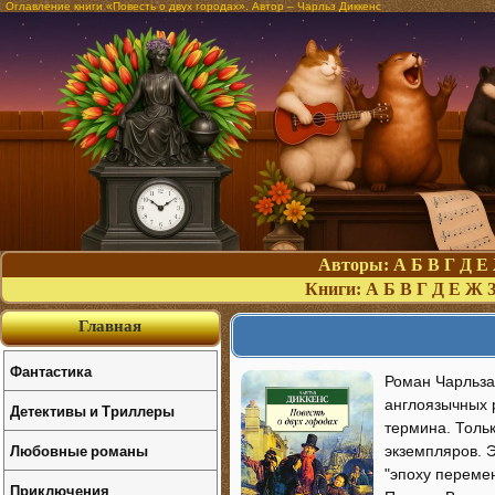
Оглавление книги «Повесть о двух городах». Автор – Чарльз Диккенс
Авторы:
А
Б
В
Г
Д
Е
Книги:
А
Б
В
Г
Д
Е
Ж
Главная
Фантастика
Роман Чарльза 
англоязычных 
Детективы и Триллеры
термина. Толь
Любовные романы
экземпляров. 
"эпоху перемен
Приключения