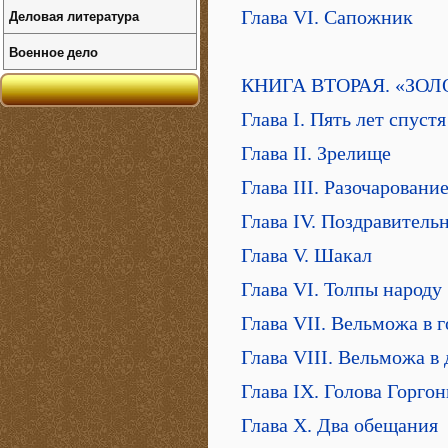
Деловая литература
Глава VI. Сапожник
Военное дело
КНИГА ВТОРАЯ. «ЗОЛ
Глава I. Пять лет спустя
Глава II. Зрелище
Глава III. Разочаровани
Глава IV. Поздравитель
Глава V. Шакал
Глава VI. Толпы народу
Глава VII. Вельможа в г
Глава VIII. Вельможа в 
Глава IX. Голова Горго
Глава X. Два обещания