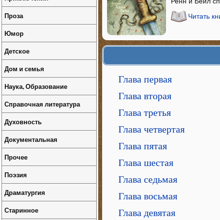
Ренн и Бейл сп
Проза
Читать кн
Юмор
Детское
Дом и семья
Глава первая
Наука, Образование
Глава вторая
Справочная литература
Глава третья
Духовность
Глава четвертая
Документальная
Глава пятая
Прочее
Глава шестая
Поэзия
Глава седьмая
Драматургия
Глава восьмая
Старинное
Глава девятая