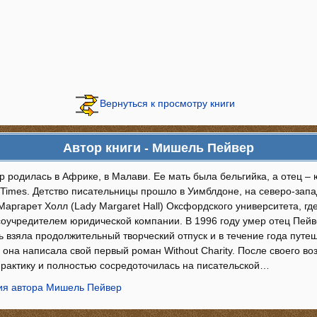
Вернуться к просмотру книги
Автор книги - Мишель Пейвер
 родилась в Африке, в Малави. Ее мать была бельгийка, а отец – 
 Times. Детство писательницы прошло в Уимблдоне, на северо-зап
аргарет Холл (Lady Margaret Hall) Оксфордского университета, г
соучредителем юридической компании. В 1996 году умер отец Пейве
 взяла продолжительный творческий отпуск и в течение года путе
 она написала свой первый роман Without Charity. После своего в
рактику и полностью сосредоточилась на писательской…
ия автора Мишель Пейвер