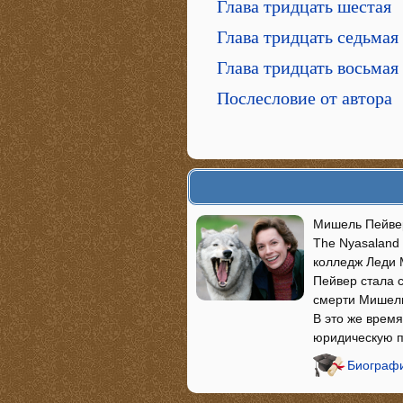
Глава тридцать шестая
Глава тридцать седьмая
Глава тридцать восьмая
Послесловие от автора
Мишель Пейвер
The Nyasaland
колледж Леди М
Пейвер стала 
смерти Мишель
В это же время
юридическую п
Биограф