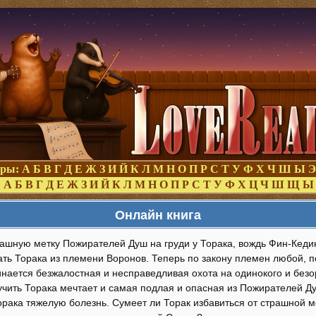
оры:
А
Б
В
Г
Д
Е
Ж
З
И
Й
К
Л
М
Н
О
П
Р
С
Т
У
Ф
Х
Ч
Ш
Ы
Э
:
А
Б
В
Г
Д
Е
Ж
З
И
Й
К
Л
М
Н
О
П
Р
С
Т
У
Ф
Х
Ц
Ч
Ш
Щ
Ы
Онлайн книга
ашную метку Пожирателей Душ на груди у Торака, вождь Фин-Кеди
ать Торака из племени Воронов. Теперь по закону племен любой, 
чинается безжалостная и несправедливая охота на одинокого и без
учить Торака мечтает и самая подлая и опасная из Пожирателей 
рака тяжелую болезнь. Сумеет ли Торак избавиться от страшной ме