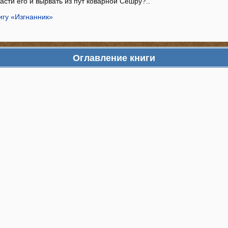
асти его и вырвать из пут коварной Сешру?..
игу «Изгнанник»
Оглавление книги