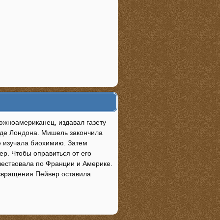
южноамериканец, издавал газету
аде Лондона. Мишель закончила
де изучала биохимию. Затем
р. Чтобы оправиться от его
шествовала по Франции и Америке.
озвращения Пейвер оставила