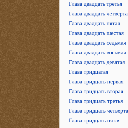
Глава двадцать третья
Глава двадцать четверта
Глава двадцать пятая
Глава двадцать шестая
Глава двадцать седьмая
Глава двадцать восьмая
Глава двадцать девятая
Глава тридцатая
Глава тридцать первая
Глава тридцать вторая
Глава тридцать третья
Глава тридцать четверт
Глава тридцать пятая