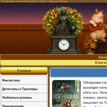
Оглавление книги «Изгнанник». Автор – Мишель Пейвер
Авт
Книги
Главная
Фантастика
Обнаружив стр
вынужден изгн
Детективы и Триллеры
убить его. На
Любовные романы
племен, запол
насылает на То
Приключения