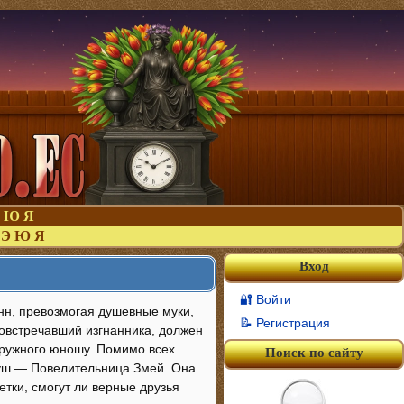
Ю
Я
Э
Ю
Я
Вход
🔐 Войти
нн, превозмогая душевные муки,
📝 Регистрация
повстречавший изгнанника, должен
оружного юношу. Помимо всех
Поиск по сайту
Душ — Повелительница Змей. Она
тки, смогут ли верные друзья