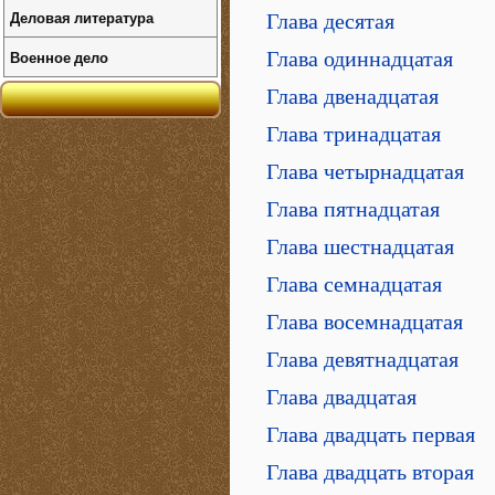
Деловая литература
Глава десятая
Военное дело
Глава одиннадцатая
Глава двенадцатая
Глава тринадцатая
Глава четырнадцатая
Глава пятнадцатая
Глава шестнадцатая
Глава семнадцатая
Глава восемнадцатая
Глава девятнадцатая
Глава двадцатая
Глава двадцать первая
Глава двадцать вторая