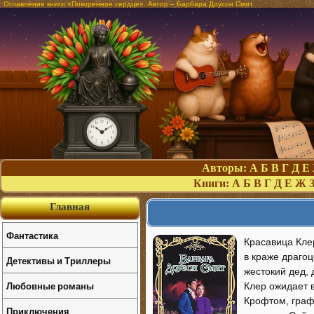
Оглавление книги «Покоренное сердце». Автор – Барбара Доусон Смит
Авторы:
А
Б
В
Г
Д
Е
Книги:
А
Б
В
Г
Д
Е
Ж
Главная
Фантастика
Красавица Клер
в краже драгоц
Детективы и Триллеры
жестокий дед,
Любовные романы
Клер ожидает 
Крофтом, гра
Приключения