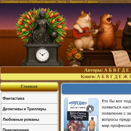
Оглавление книги «Убийцы в черном». Автор – Франклин У. Диксон
Авторы:
А
Б
В
Г
Д
Е
Книги:
А
Б
В
Г
Д
Е
Ж
Главная
Фантастика
Кто бы мог под
появиться наст
Детективы и Триллеры
появление с з
Любовные романы
вопросы предс
мир профессио
Приключения