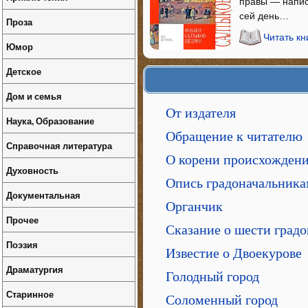
правы — написа
сей день…
Проза
Читать кн
Юмор
Детское
Дом и семья
От издателя
Наука, Образование
Обращение к читателю
Справочная литература
О корени происхождени
Духовность
Опись градоначальник
Документальная
Органчик
Прочее
Сказание о шести град
Поэзия
Известие о Двоекурове
Драматургия
Голодный город
Старинное
Соломенный город