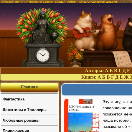
Оглавление книги «История одного города». Автор – Михаил Салтыков-Щедрин
Авторы:
А
Б
В
Г
Д
Е
Книги:
А
Б
В
Г
Д
Е
Ж
Главная
Фантастика
Эту книгу, как
совершенно на
Детективы и Триллеры
покажется неи
Любовные романы
наша история,
называли её «п
Приключения