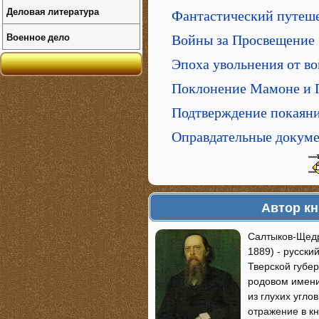
Деловая литература
Фантастический путеш
Военное дело
Войны за Просвещение
Эпоха увольнения от в
Поклонение Мамоне и 
Подтверждение покаяни
Оправдательные докум
Автор к
Салтыков-Щедр
1889) - русски
Тверской губе
родовом имении
из глухих угло
отражение в к