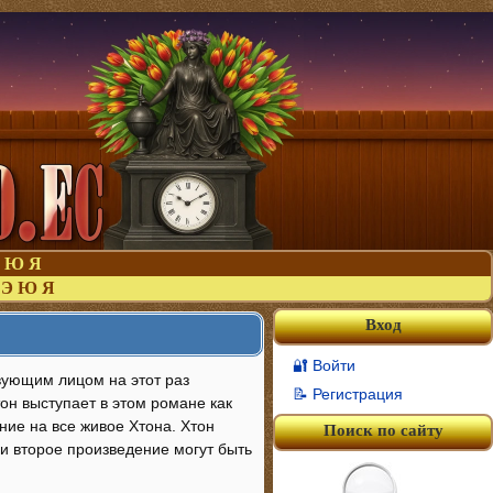
Ю
Я
Э
Ю
Я
Вход
🔐 Войти
вующим лицом на этот раз
📝 Регистрация
он выступает в этом романе как
ние на все живое Хтона. Хтон
Поиск по сайту
 и второе произведение могут быть