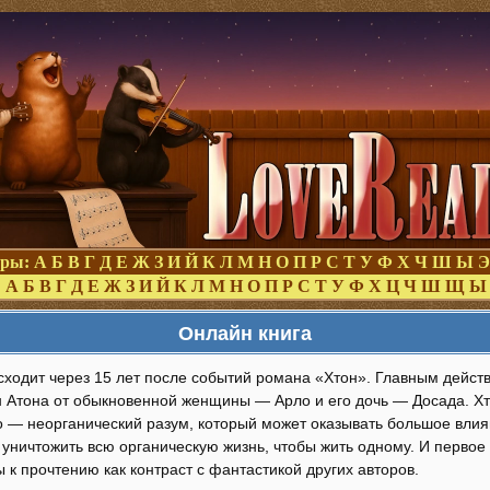
оры:
А
Б
В
Г
Д
Е
Ж
З
И
Й
К
Л
М
Н
О
П
Р
С
Т
У
Ф
Х
Ч
Ш
Ы
Э
:
А
Б
В
Г
Д
Е
Ж
З
И
Й
К
Л
М
Н
О
П
Р
С
Т
У
Ф
Х
Ц
Ч
Ш
Щ
Ы
Онлайн книга
сходит через 15 лет после событий романа «Хтон». Главным дейст
н Атона от обыкновенной женщины — Арло и его дочь — Досада. Хт
о — неорганический разум, который может оказывать большое влия
уничтожить всю органическую жизнь, чтобы жить одному. И первое
к прочтению как контраст с фантастикой других авторов.