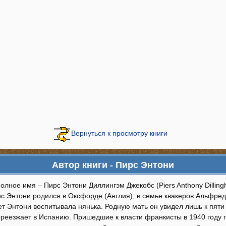
Вернуться к просмотру книги
Автор книги - Пирс Энтони
олное имя – Пирс Энтони Диллингэм Джекобс (Piers Anthony Dillin
рс Энтони родился в Оксфорде (Англия), в семье квакеров Альфре
т Энтони воспитывала нянька. Родную мать он увидел лишь к пяти 
реезжает в Испанию. Пришедшие к власти франкисты в 1940 году п