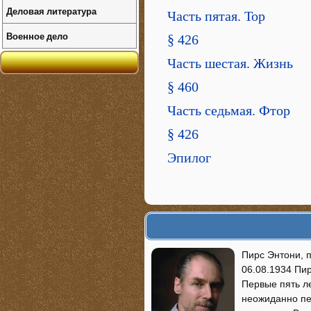
Деловая литература
Часть пятая. Тор
Военное дело
§ 426
Часть шестая. Жизнь
§ 460
Часть седьмая. Фтор
§ 426
Эпилог
Пирс Энтони, п
06.08.1934 Пи
Первые пять ле
неожиданно пе