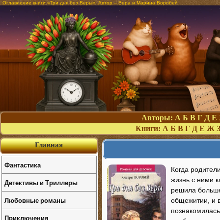
Оглавление книги «Три дня без Веры». Автор – Вера и Марина Воробей
Авторы:
А
Б
В
Г
Д
Е
Книги:
А
Б
В
Г
Д
Е
Ж
Главная
Фантастика
Когда родители
жизнь с ними 
Детективы и Триллеры
решила больше
Любовные романы
общежитии, и 
познакомилась
Приключения