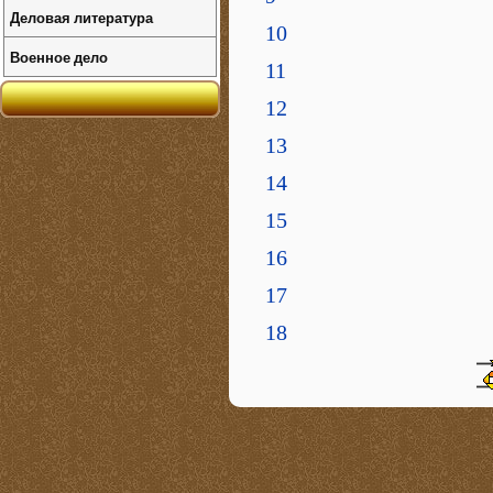
Деловая литература
10
Военное дело
11
12
13
14
15
16
17
18