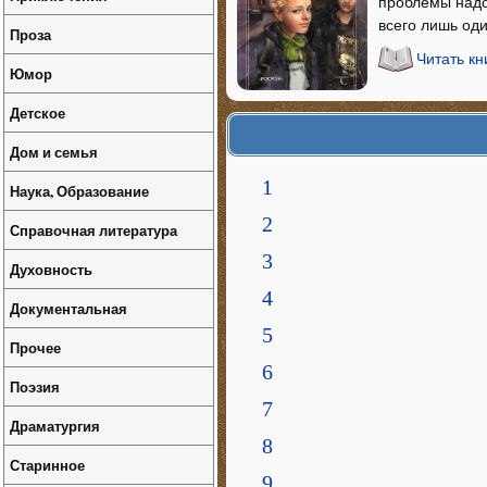
проблемы надо 
всего лишь оди
Проза
Читать кн
Юмор
Детское
Дом и семья
1
Наука, Образование
2
Справочная литература
3
Духовность
4
Документальная
5
Прочее
6
Поэзия
7
Драматургия
8
Старинное
9