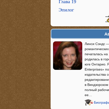
Глава 19
Эпилог
А
Линси Сэндс —
романтических 
печаталась на
родилась в го
юге Онтарио. Р
Enterprises» п
издательства 
редактировани
в Виндзорском 
полный рабочи
ее…
Биографи