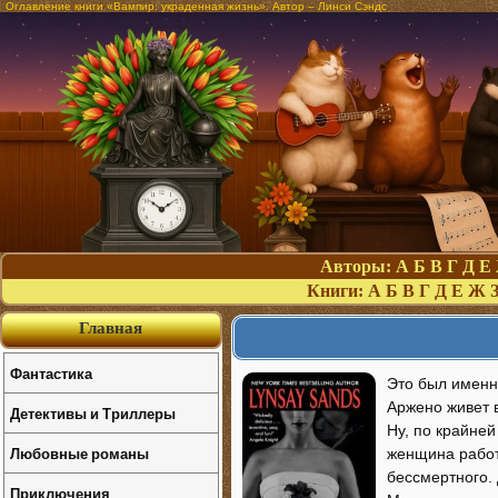
Оглавление книги «Вампир: украденная жизнь». Автор – Линси Сэндс
Авторы:
А
Б
В
Г
Д
Е
Книги:
А
Б
В
Г
Д
Е
Ж
Главная
Фантастика
Это был именно
Аржено живет в
Детективы и Триллеры
Ну, по крайней
Любовные романы
женщина работ
бессмертного.
Приключения