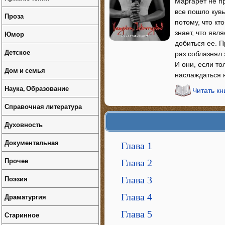
Маргарет не пр
все пошло кувы
Проза
потому, что кт
знает, что явл
Юмор
добиться ее. П
Детское
раз соблазнял
И они, если то
Дом и семья
наслаждаться 
Наука, Образование
Читать кн
Справочная литература
Духовность
Документальная
Глава 1
Прочее
Глава 2
Поэзия
Глава 3
Глава 4
Драматургия
Глава 5
Старинное