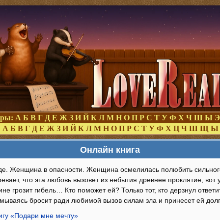
оры:
А
Б
В
Г
Д
Е
Ж
З
И
Й
К
Л
М
Н
О
П
Р
С
Т
У
Ф
Х
Ч
Ш
Ы
Э
:
А
Б
В
Г
Д
Е
Ж
З
И
Й
К
Л
М
Н
О
П
Р
С
Т
У
Ф
Х
Ц
Ч
Ш
Щ
Ы
Онлайн книга
е. Женщина в опасности. Женщина осмелилась полюбить сильного
евает, что эта любовь вызовет из небытия древнее проклятие, вот
е грозит гибель… Кто поможет ей? Только тот, кто дерзнул ответ
адумываясь бросит ради любимой вызов силам зла и принесет ей до
нигу «Подари мне мечту»