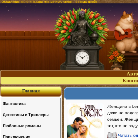
Оглавление книги «Подари мне мечту». Автор – Бренда Джойс
Авт
Книги
Главная
Фантастика
Женщина в бед
даже не подозр
Детективы и Триллеры
семьей. Женщин
Любовные романы
тот, кто не з
Читать к
Приключения