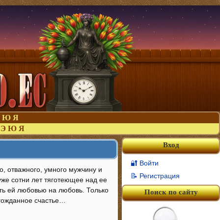
Ю
Я
Э
Ю
Я
Вход
🔐 Войти
, отважного, умного мужчину и
📝 Регистрация
 уже сотни лет тяготеющее над ее
ить ей любовью на любовь. Только
Поиск по сайту
лгожданное счастье…