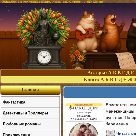
Оглавление книги «Подарок для Александры». Автор – Люси Монро
Авторы:
А
Б
В
Г
Д
Е
Книги:
А
Б
В
Г
Д
Е
Ж
Главная
Фантастика
Блистательном
манекенщицы м
Детективы и Триллеры
рушатся. По ир
Любовные романы
беременна.
Читать к
Приключения