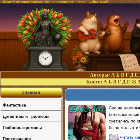
Оглавление книги «Прикосновение Хранителя». Автор – Дэйра Джой
Авторы:
А
Б
В
Г
Д
Е
Книги:
А
Б
В
Г
Д
Е
Ж
Главная
Фантастика
Суоша наивным
белокаменный 
Детективы и Триллеры
суетились по 
Любовные романы
было жаль этих
Читать к
Приключения