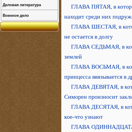
Деловая литература
ГЛАВА ПЯТАЯ, в котор
Военное дело
находит среди них подруж
ГЛАВА ШЕСТАЯ, в котор
не остается в долгу
ГЛАВА СЕДЬМАЯ, в кот
землей
ГЛАВА ВОСЬМАЯ, в кот
принцесса ввязывается в д
ГЛАВА ДЕВЯТАЯ, в кото
Симорен произносит закл
ГЛАВА ДЕСЯТАЯ, в кото
кое-что узнают
ГЛАВА ОДИННАДЦАТАЯ, 