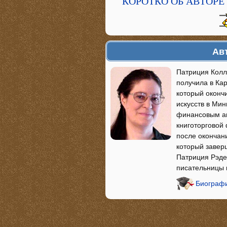
КОРОТКО ОБ АВТОРЕ
Ав
Патриция Колл
получила в Ка
который окончи
искусств в Ми
финансовым ан
книготорговой
после окончан
который заверш
Патриция Рэде
писательницы
Биографи