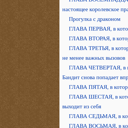
настоящее королевское пр
Прогулка с драконом
ГЛАВА ПЕРВАЯ, в котор
ГЛАВА ВТОРАЯ, в котор
ГЛАВА ТРЕТЬЯ, в котор
не менее важных вызовов
ГЛАВА ЧЕТВЕРТАЯ, в ко
Бандит снова попадает вп
ГЛАВА ПЯТАЯ, в котор
ГЛАВА ШЕСТАЯ, в котор
выходит из себя
ГЛАВА СЕДЬМАЯ, в кото
ГЛАВА ВОСЬМАЯ, в кото