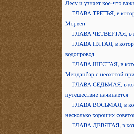
Лесу и узнает кое-что важ
ГЛАВА ТРЕТЬЯ, в котор
Морвен
ГЛАВА ЧЕТВЕРТАЯ, в к
ГЛАВА ПЯТАЯ, в которо
водопровод
ГЛАВА ШЕСТАЯ, в кото
Менданбар с неохотой пр
ГЛАВА СЕДЬМАЯ, в кото
путешествие начинается
ГЛАВА ВОСЬМАЯ, в кот
несколько хороших совето
ГЛАВА ДЕВЯТАЯ, в кото