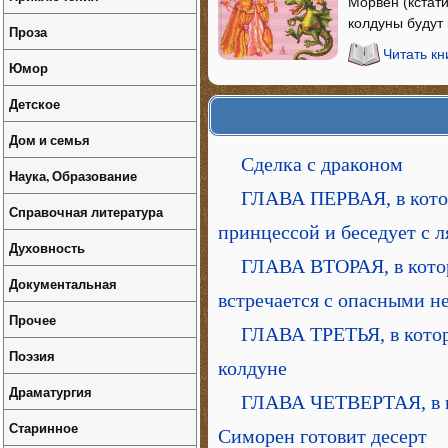
Морвен (кстат
колдуны будут 
Проза
Читать к
Юмор
Детское
Дом и семья
Сделка с драконом
Наука, Образование
ГЛАВА ПЕРВАЯ, в кото
Справочная литература
принцессой и беседует с 
Духовность
ГЛАВА ВТОРАЯ, в котор
Документальная
встречается с опасными 
Прочее
ГЛАВА ТРЕТЬЯ, в котор
Поэзия
колдуне
Драматургия
ГЛАВА ЧЕТВЕРТАЯ, в ко
Старинное
Симорен готовит десерт