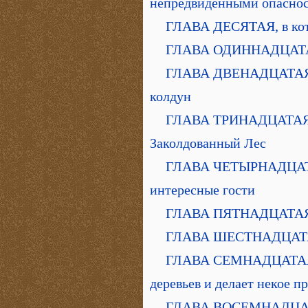
непредвиденными опасно
ГЛАВА ДЕСЯТАЯ, в кот
ГЛАВА ОДИННАДЦАТАЯ, 
ГЛАВА ДВЕНАДЦАТАЯ, в
колдун
ГЛАВА ТРИНАДЦАТАЯ, в
Заколдованный Лес
ГЛАВА ЧЕТЫРНАДЦАТАЯ
интересные гости
ГЛАВА ПЯТНАДЦАТАЯ, в
ГЛАВА ШЕСТНАДЦАТАЯ,
ГЛАВА СЕМНАДЦАТАЯ, 
деревьев и делает некое 
ГЛАВА ВОСЕМНАДЦАТАЯ