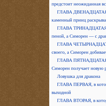
предстоит неожиданная вс
ГЛАВА ДВЕНАДЦАТАЯ, в
каменный принц раскрыва
ГЛАВА ТРИНАДЦАТАЯ, в
пеной, а Симорен — с др
ГЛАВА ЧЕТЫРНАДЦАТАЯ
своего, а Симорен добивае
ГЛАВА ПЯТНАДЦАТАЯ, в
Симорен получает новую 
Ловушка для дракона
ГЛАВА ПЕРВАЯ, в котор
выходной
ГЛАВА ВТОРАЯ, в кото