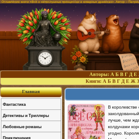
Оглавление книги «Всё о непослушных принцессах и коварных драконах». Автор – Патри
Авторы:
А
Б
В
Г
Д
Е
Книги:
А
Б
В
Г
Д
Е
Ж
Главная
Фантастика
В королевстве 
заколдованный
Детективы и Триллеры
лучше, чем жд
Любовные романы
колдунами коро
угодно. Короля
Приключения