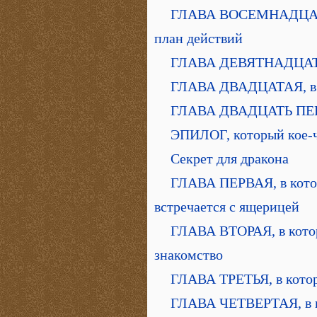
ГЛАВА ВОСЕМНАДЦАТАЯ
план действий
ГЛАВА ДЕВЯТНАДЦАТАЯ,
ГЛАВА ДВАДЦАТАЯ, в к
ГЛАВА ДВАДЦАТЬ ПЕРВА
ЭПИЛОГ, который кое-ч
Секрет для дракона
ГЛАВА ПЕРВАЯ, в кото
встречается с ящерицей
ГЛАВА ВТОРАЯ, в котор
знакомство
ГЛАВА ТРЕТЬЯ, в котор
ГЛАВА ЧЕТВЕРТАЯ, в ко