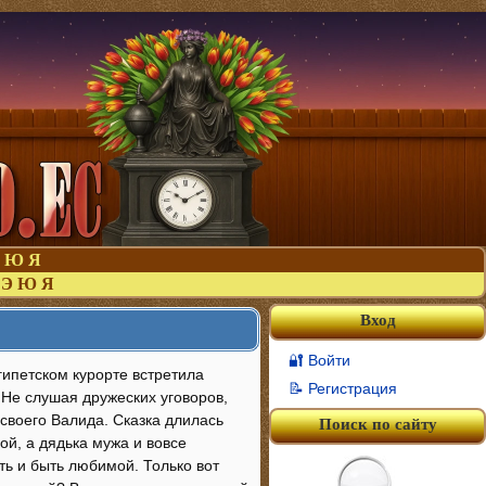
Ю
Я
Э
Ю
Я
Вход
🔐 Войти
египетском курорте встретила
📝 Регистрация
. Не слушая дружеских уговоров,
 своего Валида. Сказка длилась
Поиск по сайту
й, а дядька мужа и вовсе
ть и быть любимой. Только вот