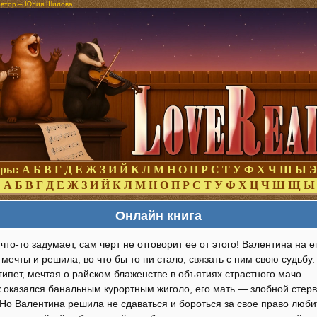
 Автор – Юлия Шилова
оры:
А
Б
В
Г
Д
Е
Ж
З
И
Й
К
Л
М
Н
О
П
Р
С
Т
У
Ф
Х
Ч
Ш
Ы
Э
:
А
Б
В
Г
Д
Е
Ж
З
И
Й
К
Л
М
Н
О
П
Р
С
Т
У
Ф
Х
Ц
Ч
Ш
Щ
Ы
Онлайн книга
то-то задумает, сам черт не отговорит ее от этого! Валентина на 
мечты и решила, во что бы то ни стало, связать с ним свою судьбу
гипет, мечтая о райском блаженстве в объятиях страстного мачо —
 оказался банальным курортным жиголо, его мать — злобной стерво
Но Валентина решила не сдаваться и бороться за свое право люби