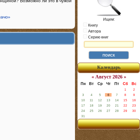
енщиной? Возможно ли это в чужой
мачо»
Ищем:
Книгу
Автора
Серию книг
Календарь
« Август 2026 »
Пн
Вт
Ср
Чт
Пт
Сб
Вс
1
2
3
4
5
6
7
8
9
10
11
12
13
14
15
16
17
18
19
20
21
22
23
24
25
26
27
28
29
30
31