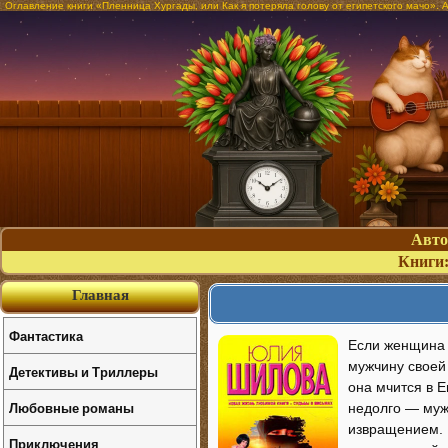
Оглавление книги «Пленница Хургады, или Как я потеряла голову от египетского мачо».
Авт
Книги
Главная
Фантастика
Если женщина ч
мужчину своей 
Детективы и Триллеры
она мчится в Е
Любовные романы
недолго — муж
извращением. 
Приключения