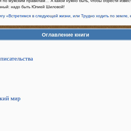
и по мужским правилам… А какой нужно быть, чтобы обрести извест
чный: надо быть Юлией Шиловой!
игу «Встретимся в следующей жизни, или Трудно ходить по земле,
Оглавление книги
 писательства
ский мир