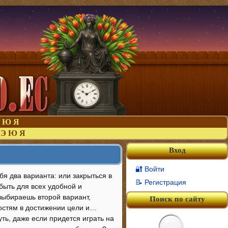
Ю
Я
Э
Ю
Я
Вход
🔐 Войти
бя два варианта: или закрыться в
📝 Регистрация
быть для всех удобной и
выбираешь второй вариант,
Поиск по сайту
ностям в достижении цели и…
ть, даже если придется играть на