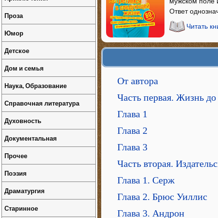
мужском поле 
Ответ однозна
Проза
Читать кн
Юмор
Детское
Дом и семья
От автора
Наука, Образование
Часть первая. Жизнь до
Справочная литература
Глава 1
Духовность
Глава 2
Документальная
Глава 3
Прочее
Часть вторая. Издатель
Поэзия
Глава 1. Серж
Драматургия
Глава 2. Брюс Уиллис
Старинное
Глава 3. Андрон