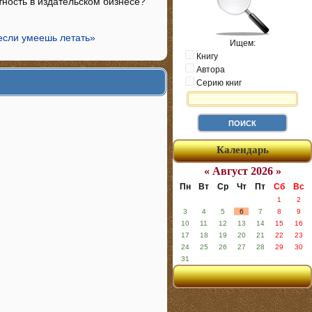
ность в издательском бизнесе?
 если умеешь летать»
Ищем:
Книгу
Автора
Серию книг
Календарь
« Август 2026 »
Пн
Вт
Ср
Чт
Пт
Сб
Вс
1
2
3
4
5
6
7
8
9
10
11
12
13
14
15
16
17
18
19
20
21
22
23
24
25
26
27
28
29
30
31