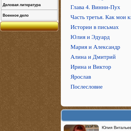
Деловая литература
Глава 4. Винни-Пух
Военное дело
Часть третья. Как мои 
Истории в письмах
Юлия и Эдуард
Мария и Александр
Алина и Дмитрий
Ирина и Виктор
Ярослав
Послесловие
Юлия Витальевн