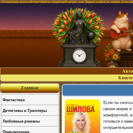
Оглавление книги «Встретимся в следующей жизни, или Трудно ходить по земле, если у
Авт
Книги
Главная
Фантастика
Если ты сногсш
своем мирке и 
Детективы и Триллеры
комфортной, и
Любовные романы
готовься к зав
оглушительном
Приключения