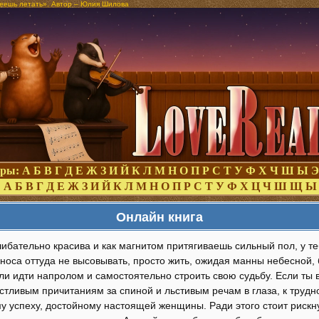
меешь летать». Автор – Юлия Шилова
оры:
А
Б
В
Г
Д
Е
Ж
З
И
Й
К
Л
М
Н
О
П
Р
С
Т
У
Ф
Х
Ч
Ш
Ы
Э
:
А
Б
В
Г
Д
Е
Ж
З
И
Й
К
Л
М
Н
О
П
Р
С
Т
У
Ф
Х
Ц
Ч
Ш
Щ
Ы
Онлайн книга
ибательно красива и как магнитом притягиваешь сильный пол, у те
носа оттуда не высовывать, просто жить, ожидая манны небесной, 
ли идти напролом и самостоятельно строить свою судьбу. Если ты 
истливым причитаниям за спиной и льстивым речам в глаза, к труд
у успеху, достойному настоящей женщины. Ради этого стоит рискну