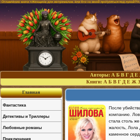
Оглавление книги «Женщина для экстремалов, или Кто со мной прогуляться под луной?!
Авторы:
А
Б
В
Г
Д
Е
Книги:
А
Б
В
Г
Д
Е
Ж
Главная
Фантастика
После убийств
компанию. Ловк
Детективы и Триллеры
стала столь же
Любовные романы
жалость, Лола 
каменное сердц
Приключения