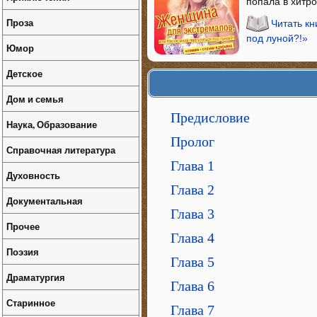
попала в хитро
Проза
Читать кн
под луной?!»
Юмор
Детское
Дом и семья
Предисловие
Наука, Образование
Пролог
Справочная литература
Глава 1
Духовность
Глава 2
Документальная
Глава 3
Прочее
Глава 4
Поэзия
Глава 5
Драматургия
Глава 6
Старинное
Глава 7