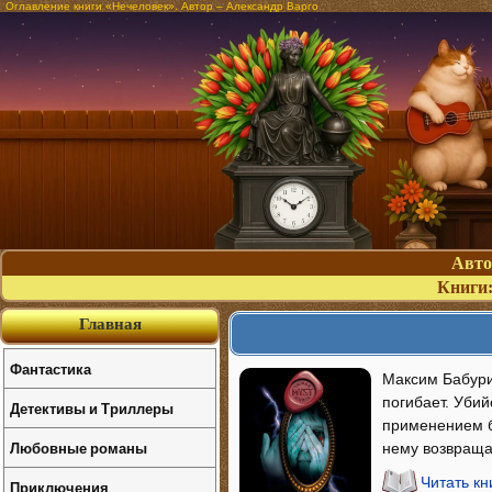
Оглавление книги «Нечеловек». Автор – Александр Варго
Авт
Книги
Главная
Фантастика
Максим Бабури
погибает. Убий
Детективы и Триллеры
применением бе
Любовные романы
нему возвраща
Читать кн
Приключения