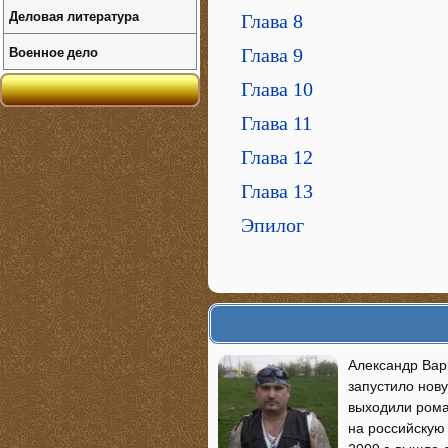
Деловая литература
Глава 8
Военное дело
Глава 9
Глава 10
Глава 11
Глава 12
Глава 13
Эпилог
Александр Вар
запустило нову
выходили рома
на российскую