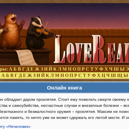
оры:
А
Б
В
Г
Д
Е
Ж
З
И
Й
К
Л
М
Н
О
П
Р
С
Т
У
Ф
Х
Ч
Ш
Ы
Э
:
А
Б
В
Г
Д
Е
Ж
З
И
Й
К
Л
М
Н
О
П
Р
С
Т
У
Ф
Х
Ц
Ч
Ш
Щ
Ы
Онлайн книга
н обладает даром проклятия. Стоит ему пожелать смерти своему не
ства и самоубийства, несчастные случаи и внезапные болезни – все
зотказного и безжалостного оружия – проклятия. Максим не помнит
ется память, то ничто уже не может сдержать его лютой мести. И
игу «Нечеловек»