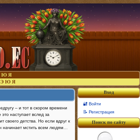
Ю
Я
Э
Ю
Я
Вход
🔐 Войти
другу – и тот в скором времени
📝 Регистрация
 это наступает вслед за
 своего детства. Но если вдруг к
Поиск по сайту
 он начинает мстить всем людям…