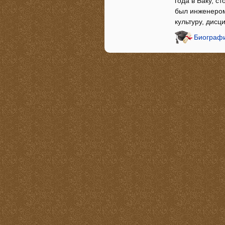
года в Баку, с
был инженером
культуру, дис
Биографи