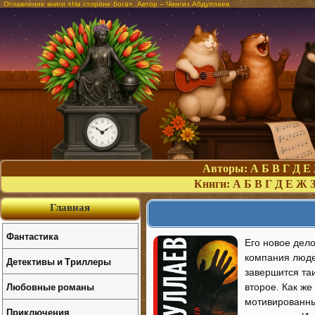
Оглавление книги «На стороне бога». Автор – Чингиз Абдуллаев
Авторы:
А
Б
В
Г
Д
Е
Книги:
А
Б
В
Г
Д
Е
Ж
Главная
Фантастика
Его новое дел
компания людей
Детективы и Триллеры
завершится та
Любовные романы
второе. Как же
мотивированны
Приключения