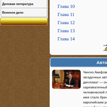
Деловая литература
Глава 10
Военное дело
Глава 11
Глава 12
Глава 13
Глава 14
Авто
Чингиз Акифов
загадочных авт
дипломат — он
харизматичный
человеческой 
имя стало бре
европейским р