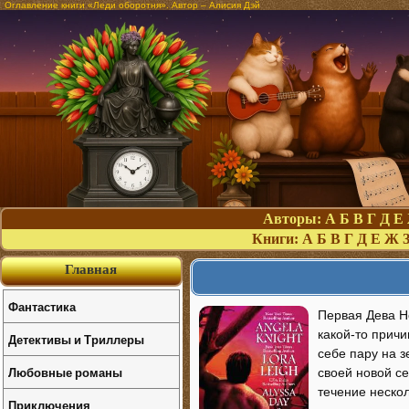
Оглавление книги «Леди оборотня». Автор – Алисия Дэй
Авторы:
А
Б
В
Г
Д
Е
Книги:
А
Б
В
Г
Д
Е
Ж
Главная
Фантастика
Первая Дева Н
какой-то причи
Детективы и Триллеры
себе пару на з
Любовные романы
своей новой се
течение нескол
Приключения