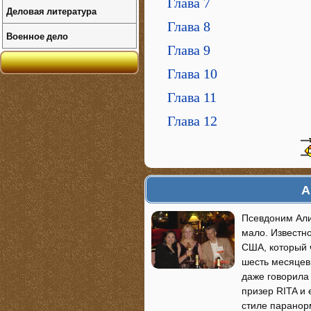
Глава 7
Деловая литература
Глава 8
Военное дело
Глава 9
Глава 10
Глава 11
Глава 12
А
Псевдоним Али
мало. Известно
США, который ч
шесть месяцев.
даже говорила
призер RITA и 
стиле паранорм