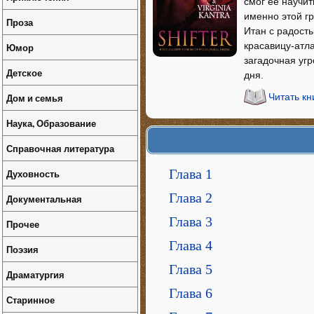
смог ее научит
именно этой г
Проза
Итан с радость
красавицу-атла
Юмор
загадочная угр
Детское
дня.
Дом и семья
Читать кн
Наука, Образование
Справочная литература
Глава 1
Духовность
Глава 2
Документальная
Глава 3
Прочее
Глава 4
Поэзия
Глава 5
Драматургия
Глава 6
Старинное