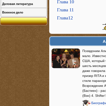
Глава 10
Деловая литература
Глава 11
Военное дело
Глава12
А
Псевдоним Али
мало. Известно
США, который ч
шесть месяцев.
даже говорила
призер RITA и 
стиле паранорм
Возрождение Ат
(Бастиен) - ра
(Вэн) 4. Shifte
Биографи