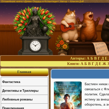
Оглавление книги «Дикие Сердца в Атлантиде». Автор – Алисия Дэй
Авторы:
А
Б
В
Г
Д
Е
Книги:
А
Б
В
Г
Д
Е
Ж
Главная
Фантастика
Бастиен никак 
связаться с Ф
Детективы и Триллеры
политик. Сдел
Любовные романы
истину за вне
оборотень, а з
Приключения