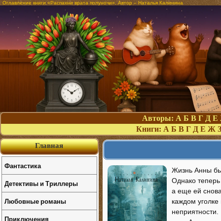
Оглавление книги «Распахни врата полуночи». Автор – Наталья Калинина
Авторы:
А
Б
В
Г
Д
Е
Книги:
А
Б
В
Г
Д
Е
Ж
Главная
Фантастика
Жизнь Анны бы
Однако теперь
Детективы и Триллеры
а еще ей снов
Любовные романы
каждом уголке 
неприятности.
Приключения