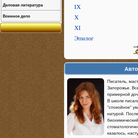
Деловая литература
IX
Военное дело
Х
XI
Эпилог
Авто
Писатель, маст
Запорожье. Вс
примерной доч
В школе писал
"спокойное" у
натурой. Посл
биохимический 
стоматологичес
казалось, наст