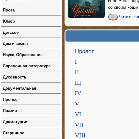
снов Анны вдру
со своим кошм
Проза
Читать кн
Юмор
Детское
Дом и семья
Пролог
Наука, Образование
I
Справочная литература
II
Духовность
III
Документальная
IV
Прочее
V
Поэзия
VI
Драматургия
VII
Старинное
VIII