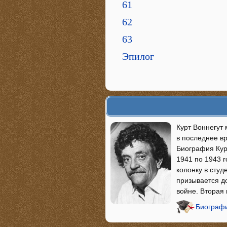
61
62
63
Эпилог
Курт Воннегут 
в последнее в
Биография Кур
1941 по 1943 г
колонку в студ
призывается д
войне. Вторая
Биографи