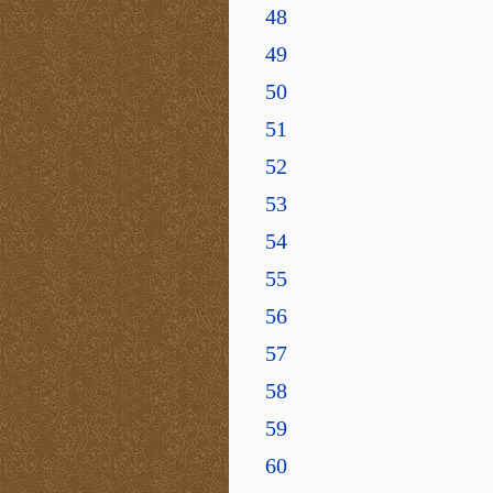
48
49
50
51
52
53
54
55
56
57
58
59
60