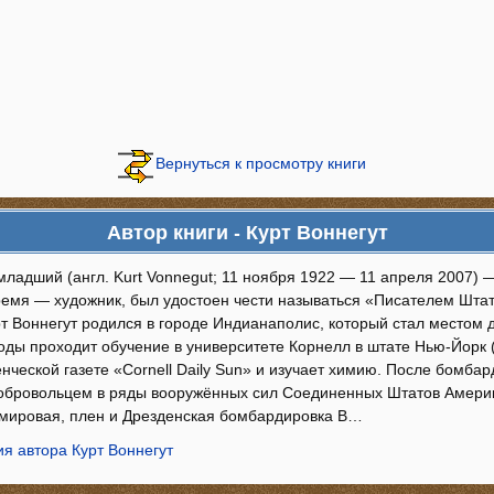
Вернуться к просмотру книги
Автор книги - Курт Воннегут
младший (англ. Kurt Vonnegut; 11 ноября 1922 — 11 апреля 2007) 
ремя — художник, был удостоен чести называться «Писателем Шта
т Воннегут родился в городе Индианаполис, который стал местом д
оды проходит обучение в университете Корнелл в штате Нью-Йорк (Co
енческой газете «Cornell Daily Sun» и изучает химию. После бомб
обровольцем в ряды вооружённых сил Соединенных Штатов Америки
 мировая, плен и Дрезденская бомбардировка В…
я автора Курт Воннегут