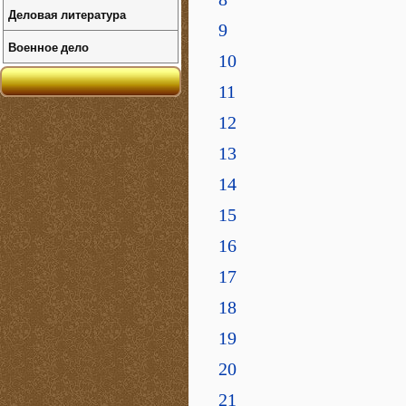
Деловая литература
9
Военное дело
10
11
12
13
14
15
16
17
18
19
20
21