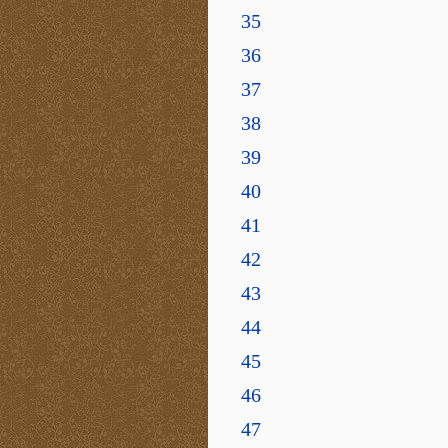
35
36
37
38
39
40
41
42
43
44
45
46
47