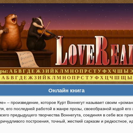
оры:
А
Б
В
Г
Д
Е
Ж
З
И
Й
К
Л
М
Н
О
П
Р
С
Т
У
Ф
Х
Ч
Ш
Ы
Э
:
А
Б
В
Г
Д
Е
Ж
З
И
Й
К
Л
М
Н
О
П
Р
С
Т
У
Ф
Х
Ц
Ч
Ш
Щ
Ы
Онлайн книга
е» – произведение, которое Курт Воннегут называет своим «роман
ля, его последней работой в жанре прозы, своеобразной кодой его
всего предыдущего творчества Воннегута, соединяя в себе все пр
причудливого построения, точный, жесткий сарказм и редкостное, 