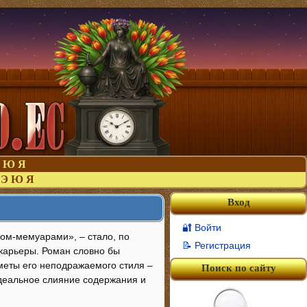
Ю
Я
Э
Ю
Я
Вход
🔐 Войти
ом-мемуарами», – стало, по
📝 Регистрация
 карьеры. Роман словно бы
иметы его неподражаемого стиля –
Поиск по сайту
идеальное слияние содержания и