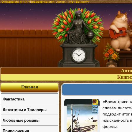
Оглавление книги «Времетрясение». Автор – Курт Воннегут
Авт
Книги
Главная
Фантастика
«Времетрясени
словам писате
Детективы и Триллеры
подводит итог 
Любовные романы
изысканность 
формы.
Приключения