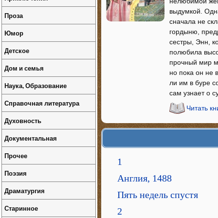
нелюбимой жен
выдумкой. Одн
Проза
сначала не ск
гордыню, пред
Юмор
сестры, Энн, 
Детское
полюбила высо
прочный мир м
Дом и семья
но пока он не
ли им в буре с
Наука, Образование
сам узнает о с
Справочная литература
Читать к
Духовность
Документальная
Прочее
1
Поэзия
Англия, 1488
Драматургия
Пять недель спустя
Старинное
2