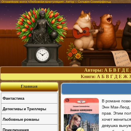
Оглавление книги «Любовная капитуляция». Автор – Сильвия Соммерфильд
Авторы:
А
Б
В
Г
Д
Е
Книги:
А
Б
В
Г
Д
Е
Ж
Главная
Фантастика
В романе пове
Энн Мак-Леод.
Детективы и Триллеры
прав. Этим пол
Любовные романы
хочет женитьс
девушка вынуж
Приключения