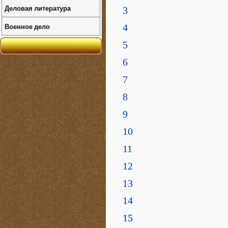
Деловая литература
3
Военное дело
4
5
6
7
8
9
10
11
12
13
14
15