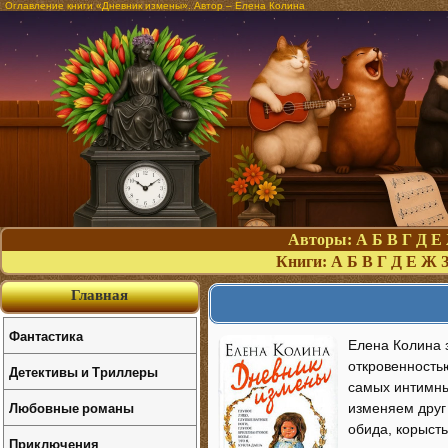
Оглавление книги «Дневник измены». Автор – Елена Колина
Авторы:
А
Б
В
Г
Д
Е
Книги:
А
Б
В
Г
Д
Е
Ж
Главная
Фантастика
Елена Колина 
откровенность
Детективы и Триллеры
самых интимн
Любовные романы
изменяем друг
обида, корысть
Приключения