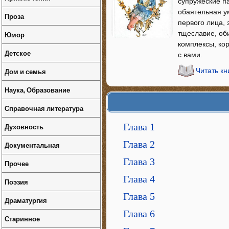
супружеские п
обаятельная у
Проза
первого лица, 
тщеславие, об
Юмор
комплексы, кор
Детское
с вами.
Дом и семья
Читать к
Наука, Образование
Справочная литература
Глава 1
Духовность
Глава 2
Документальная
Глава 3
Прочее
Глава 4
Поэзия
Глава 5
Драматургия
Глава 6
Старинное