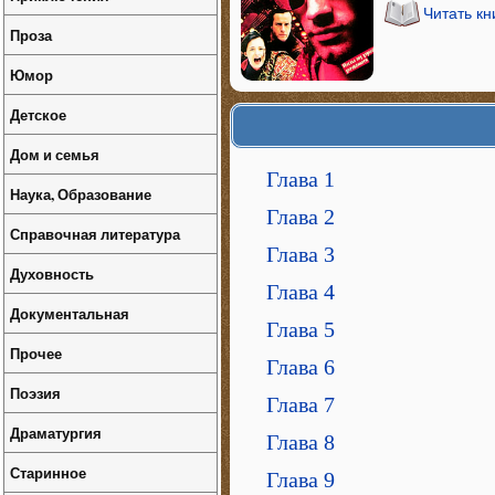
Читать кн
Проза
Юмор
Детское
Дом и семья
Глава 1
Наука, Образование
Глава 2
Справочная литература
Глава 3
Духовность
Глава 4
Документальная
Глава 5
Прочее
Глава 6
Поэзия
Глава 7
Драматургия
Глава 8
Старинное
Глава 9