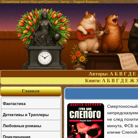
Оглавление книги «Груз для Слепого». Автор – Андрей Воронин
Авторы:
А
Б
В
Г
Д
Е
Книги:
А
Б
В
Г
Д
Е
Ж
Главная
Фантастика
Смертоносный г
непредсказуем
Детективы и Триллеры
не след похити
Любовные романы
минута, ФСБ за
кличке Слепо
Приключения