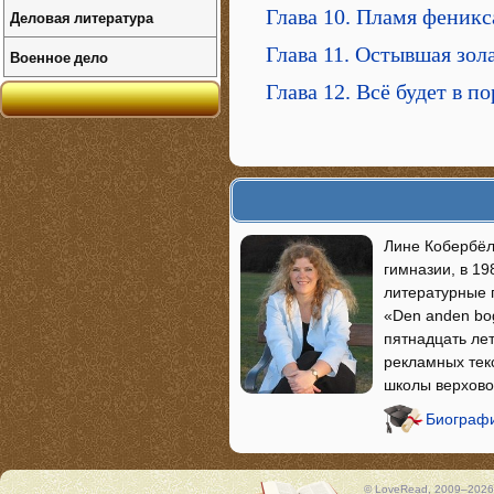
Глава 10. Пламя феникс
Деловая литература
Глава 11. Остывшая зол
Военное дело
Глава 12. Всё будет в п
Лине Кобербёль
гимназии, в 19
литературные 
«Den anden bog
пятнадцать ле
рекламных тек
школы верхово
Биографи
© LoveRead, 2009–2026