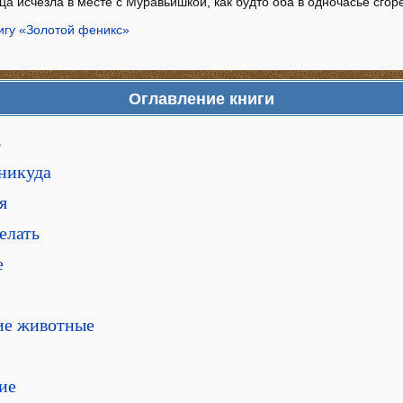
ца исчезла в месте с Муравьишкой, как будто оба в одночасье сгор
игу «Золотой феникс»
Оглавление книги
ь
 никуда
я
елать
е
ие животные
ие