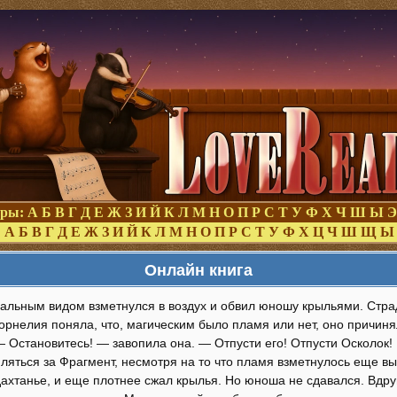
оры:
А
Б
В
Г
Д
Е
Ж
З
И
Й
К
Л
М
Н
О
П
Р
С
Т
У
Ф
Х
Ч
Ш
Ы
Э
:
А
Б
В
Г
Д
Е
Ж
З
И
Й
К
Л
М
Н
О
П
Р
С
Т
У
Ф
Х
Ц
Ч
Ш
Щ
Ы
Онлайн книга
альным видом взметнулся в воздух и обвил юношу крыльями. Стра
орнелия поняла, что, магическим было пламя или нет, оно причи
 — Остановитесь! — завопила она. — Отпусти его! Отпусти Осколок
ляться за Фрагмент, несмотря на то что пламя взметнулось еще вы
ахтанье, и еще плотнее сжал крылья. Но юноша не сдавался. Вдру