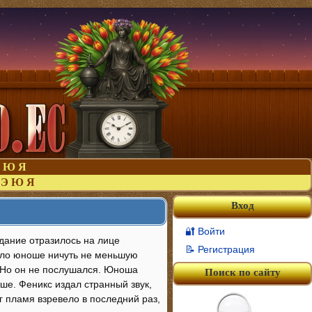
Ю
Я
Э
Ю
Я
Вход
🔐 Войти
дание отразилось на лице
📝 Регистрация
няло юноше ничуть не меньшую
! Но он не послушался. Юноша
Поиск по сайту
ше. Феникс издал странный звук,
г пламя взревело в последний раз,