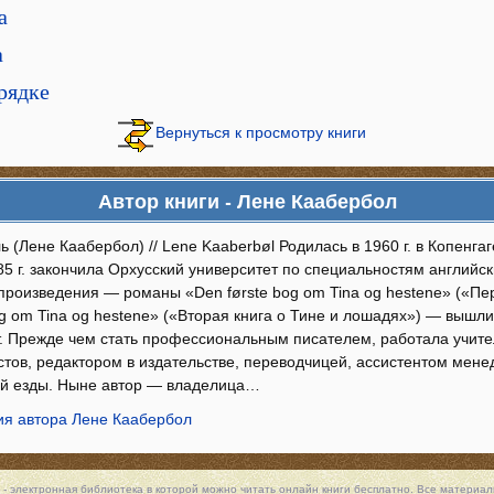
а
а
орядке
Вернуться к просмотру книги
Автор книги - Лене Каабербол
 (Лене Каабербол) // Lene Kaaberbøl Родилась в 1960 г. в Копенга
85 г. закончила Орхусский университет по специальностям английс
произведения — романы «Den første bog om Tina og hestene» («Пер
 om Tina og hestene» («Вторая книга о Тине и лошадях») — вышли в
т. Прежде чем стать профессиональным писателем, работала учите
стов, редактором в издательстве, переводчицей, ассистентом мене
й езды. Ныне автор — владелица…
я автора Лене Каабербол
 - электронная библиотека в которой можно
читать онлайн книги
бесплатно. Все материалы