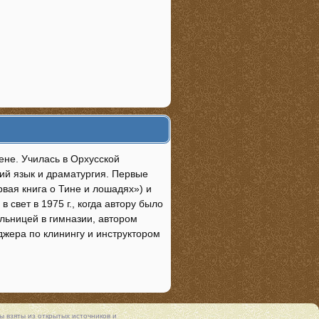
гене. Училась в Орхусской
кий язык и драматургия. Первые
вая книга о Тине и лошадях») и
 свет в 1975 г., когда автору было
льницей в гимназии, автором
джера по клинингу и инструктором
 взяты из открытых источников и