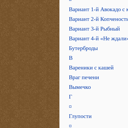
Вариант 1-й Авокадо с 
Вариант 2-й Копченост
Вариант 3-й Рыбный
Вариант 4-й «Не ждали
Бутерброды
В
Вареники с кашей
Враг печени
Вымечко
Г
¤
Глупости
¤