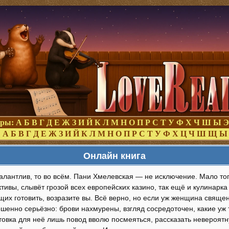
оры:
А
Б
В
Г
Д
Е
Ж
З
И
Й
К
Л
М
Н
О
П
Р
С
Т
У
Ф
Х
Ч
Ш
Ы
Э
:
А
Б
В
Г
Д
Е
Ж
З
И
Й
К
Л
М
Н
О
П
Р
С
Т
У
Ф
Х
Ц
Ч
Ш
Щ
Ы
Онлайн книга
алантлив, то во всём. Пани Хмелевская — не исключение. Мало тог
ивы, слывёт грозой всех европейских казино, так ещё и кулинарка
х готовить, возразите вы. Всё верно, но если уж женщина священн
шенно серьёзно: брови нахмурены, взгляд сосредоточен, какие уж 
товка для неё лишь повод вволю посмеяться, рассказать невероят