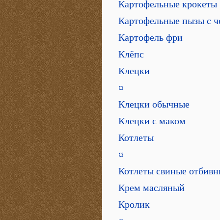
Картофельные крокеты
Картофельные пызы с ч
Картофель фри
Клёпс
Клецки
¤
Клецки обычные
Клецки с маком
Котлеты
¤
Котлеты свиные отбивн
Крем масляный
Кролик