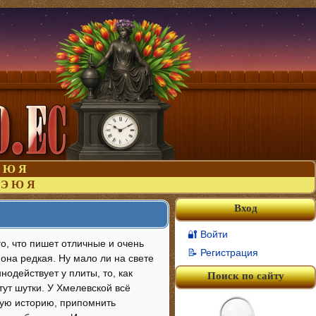
Ю
Я
Э
Ю
Я
Вход
🔐 Войти
о, что пишет отличные и очень
📝 Регистрация
 она редкая. Ну мало ли на свете
одействует у плиты, то, как
Поиск по сайту
тут шутки. У Хмелевской всё
ную историю, припомнить