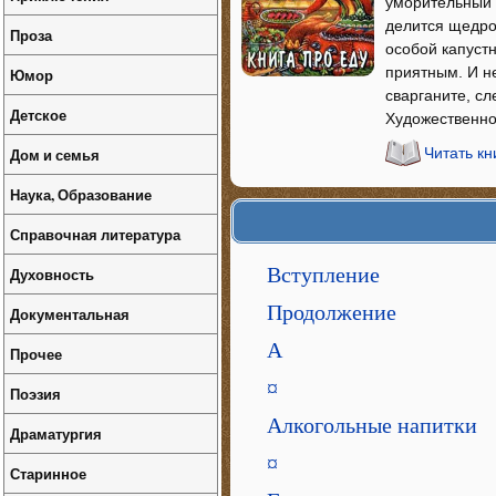
уморительный 
делится щедро,
Проза
особой капуст
приятным. И н
Юмор
сварганите, сл
Детское
Художественно
Дом и семья
Читать кн
Наука, Образование
Справочная литература
Вступление
Духовность
Продолжение
Документальная
А
Прочее
¤
Поэзия
Алкогольные напитки
Драматургия
¤
Старинное