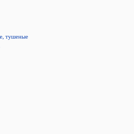
е, тушеные
е