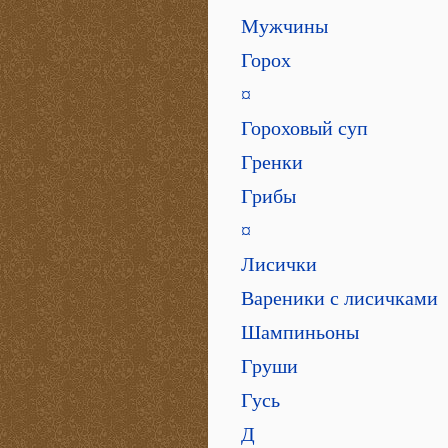
Мужчины
Горох
¤
Гороховый суп
Гренки
Грибы
¤
Лисички
Вареники с лисичками
Шампиньоны
Груши
Гусь
Д