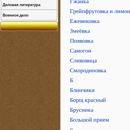
Гжанка
Деловая литература
Грейпфрутовка и лимон
Военное дело
Ежевиковка
Змеёвка
Пиявовка
Самогон
Сливовица
Смородиновка
Б
Блинчики
Борщ красный
Брусника
Большой прием
¤