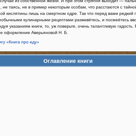
случай из собственной жизни. И при этом стряпня выходит — паль
 не таясь, не в пример некоторым особам, что расстаются с тайно
ной кислятины лишь на смертном одре. Так что перед вами редкий 
еобычными кулинарными рецептами разживётесь, и посмеётесь вво
едуя указаниям книги, то, уж поверьте, очень талантливую гадость
е оформление Аверьяновой Н. Б.
игу «Книга про еду»
Оглавление книги