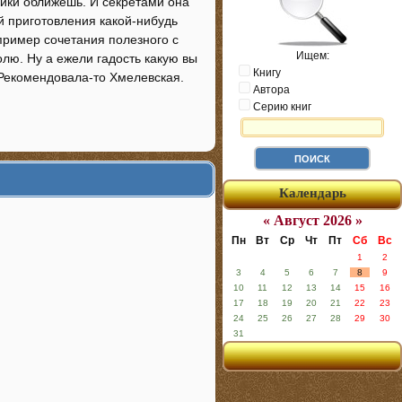
чики оближешь. И секретами она
й приготовления какой-нибудь
пример сочетания полезного с
Ищем:
лю. Ну а ежели гадость какую вы
Книгу
. Рекомендовала-то Хмелевская.
Автора
Серию книг
Календарь
« Август 2026 »
Пн
Вт
Ср
Чт
Пт
Сб
Вс
1
2
3
4
5
6
7
8
9
10
11
12
13
14
15
16
17
18
19
20
21
22
23
24
25
26
27
28
29
30
31