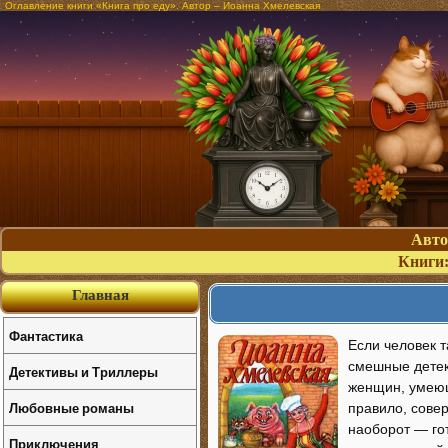
Оглавление книги «Книга про еду». Автор – Иоанна Хмелевская
Авт
Книги
Главная
Фантастика
Если человек т
смешные детект
Детективы и Триллеры
женщин, умеющи
Любовные романы
правило, совер
наоборот — го
Приключения