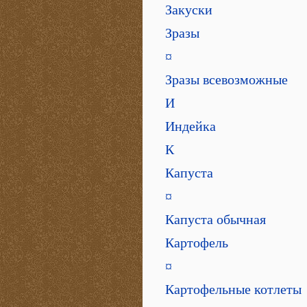
Закуски
Зразы
¤
Зразы всевозможные
И
Индейка
К
Капуста
¤
Капуста обычная
Картофель
¤
Картофельные котлеты