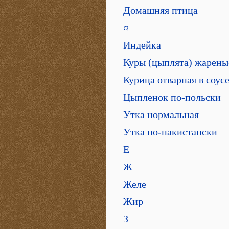
Домашняя птица
¤
Индейка
Куры (цыплята) жарены
Курица отварная в соус
Цыпленок по-польски
Утка нормальная
Утка по-пакистански
Е
Ж
Желе
Жир
З