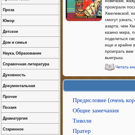
новичкам, жаж
проиграли пос
Проза
Хмелевской, ко
смогут узнать,
Юмор
азарта, чем Х
Детское
казино мира, 
поделиться сво
Дом и семья
еще и крайне 
проиграть вам 
Наука, Образование
выигрыш.
Справочная литература
Читать кн
Духовность
Документальная
Прочее
Предисловие (очень кор
Поэзия
Общие замечания
Драматургия
Тиволи
Старинное
Пратер