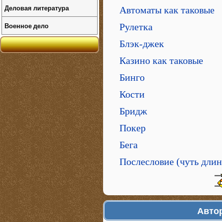
Деловая литература
Автоматы как таковые
Военное дело
Рулетка
Блэк-джек
Казино как таковые
Бинго
Кости
Бридж
Покер
Бега
Послесловие (чуть длин
Автор