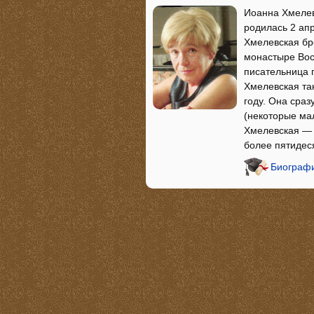
Иоанна Хмелев
родилась 2 ап
Хмелевская бро
монастыре Вос
писательница 
Хмелевская та
году. Она сраз
(некоторые ма
Хмелевская — 
более пятидес
Биографи