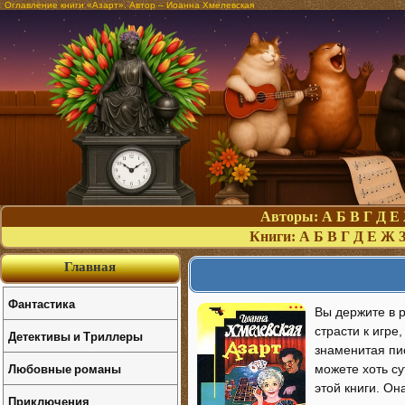
Оглавление книги «Азарт». Автор – Иоанна Хмелевская
Авторы:
А
Б
В
Г
Д
Е
Книги:
А
Б
В
Г
Д
Е
Ж
Главная
Фантастика
Вы держите в 
страсти к игр
Детективы и Триллеры
знаменитая пис
Любовные романы
можете хоть с
этой книги. Он
Приключения