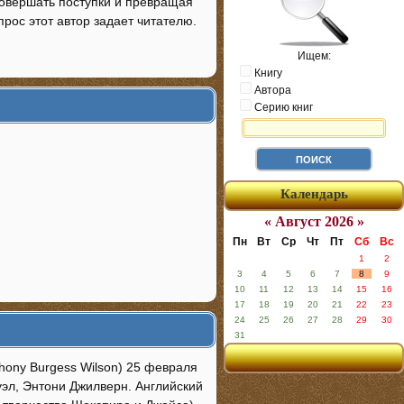
совершать поступки и превращая
опрос этот автор задает читателю.
Ищем:
Книгу
Автора
Серию книг
Календарь
« Август 2026 »
Пн
Вт
Ср
Чт
Пт
Сб
Вс
1
2
3
4
5
6
7
8
9
10
11
12
13
14
15
16
17
18
19
20
21
22
23
24
25
26
27
28
29
30
31
hony Burgess Wilson) 25 февраля
уэл, Энтони Джилверн. Английский