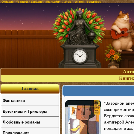
Оглавление книги «Заводной апельсин». Автор – Энтони Берджесс
Авт
Книги
Главная
Фантастика
"Заводной апе
экспериментиру
Детективы и Триллеры
Берджесс созд
Любовные романы
антигерой Алек
попадает в же
Приключения