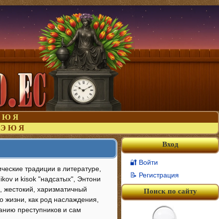
Ю
Я
Э
Ю
Я
Вход
🔐 Войти
ческие традиции в литературе,
📝 Регистрация
ikov и kisok "надсатых", Энтони
, жестокий, харизматичный
Поиск по сайту
о жизни, как род наслаждения,
анию преступников и сам