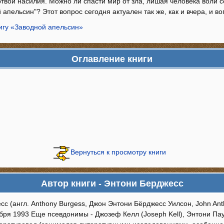
ртвой насилия. Можно ли спасти мир от зла, лишая человека воли 
й апельсин"? Этот вопрос сегодня актуален так же, как и вчера, и в
игу «Заводной апельсин»
Оглавление книги
Вернуться к просмотру книги
Автор книги - Энтони Берджесс
с (англ. Anthony Burgess, Джон Энтони Бёрджесс Уилсон, John Ant
бря 1993 Еще псевдонимы - Джозеф Келл (Joseph Kell), Энтони Па