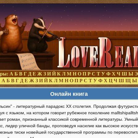
оры:
А
Б
В
Г
Д
Е
Ж
З
И
Й
К
Л
М
Н
О
П
Р
С
Т
У
Ф
Х
Ч
Ш
Ы
Э
:
А
Б
В
Г
Д
Е
Ж
З
И
Й
К
Л
М
Н
О
П
Р
С
Т
У
Ф
Х
Ц
Ч
Ш
Щ
Ы
Онлайн книга
льсин" - литературный парадокс XX столетия. Продолжая футуристи
я с языком, на котором говорит рубежное поколение malltshipalltsh
ает роман, признанный классикой современной литературы. Умный
с, лидер уличной банды, проповедуя насилие как высокое искусств
лезные тиски новейшей государственной программы по перевоспит