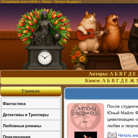
Оглавление книги «М.Ф.». Автор – Энтони Берджесс
Авторы:
А
Б
В
Г
Д
Е
Книги:
А
Б
В
Г
Д
Е
Ж
Главная
Фантастика
После студенч
Юный Майлс Фа
Детективы и Триллеры
цивилизацию о
Любовные романы
любви и творче
Читать кн
Приключения