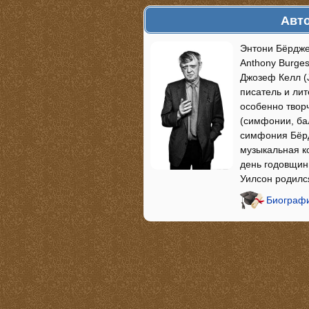
Авто
Энтони Бёрдже
Anthony Burge
Джозеф Келл (J
писатель и ли
особенно твор
(симфонии, ба
симфония Бёрд
музыкальная ко
день годовщин
Уилсон родилс
Биографи